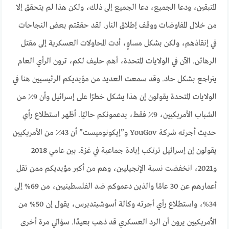
المتبقين، ودعا الجميع، دعا الجميع إلى ذلك، ولكن هذا لم يتحقق إلا
من خلال المفاوضات ووقف إطلاق النار. لقد حققتم بعض النجاحات
في إنقاذهم، ولكن بشكل مساوٍ، أدت المحاولات العسكرية إلى مقتل
الرهائن. الآن في الولايات المتحدة، أهم حليف لكم، ترون الرأي العام
يتراجع بشكل حاد. وقد سمعت العديد من مؤيديكم الرئيسيين هنا في
الولايات المتحدة يقولون إن هذا يشكل خطرًا على إسرائيل وأن 9٪ من
الشباب الأمريكيين، 9٪ فقط، يدعمونكم حاليًا. أظهر استطلاع رأي
حديث أجرته شركة YouGov و”إيكونوميست” أن 43٪ من الأمريكيين
يقولون إن إسرائيل ترتكب إبادة جماعية في غزة. بين عامي 2018
و2021، انخفضت نسبة الإنجيليين، وهم من أكبر مؤيديكم ممن تقل
أعمارهم عن 30 عامًا والذين دعموكم ضد الفلسطينيين، من 69% إلى
34%، واستطلاع رأي أجرته وكالة أسوشيتدبرس، يقول إن 50% من
الأمريكيين يرون أن الرد العسكري قد ذهب بعيدًا. سؤالي مرة أخرى