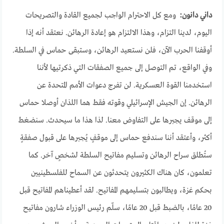
داني دانون:
ومع كل الاحترام الواجب لجميع القادة والتصريحات
اليوم، لدينا التزام، وهذا الالتزام هو إعادة الرهائن. نعتقد أنه إذا
أوقفنا الحرب الآن، فلن نستعيد الرهائن، وستبقى حماس في السلطة.
وفي الواقع، تم التوصل إلى جميع الصفقات التي ذكرتيها لأننا
استخدمنا القوة العسكرية. لن تفرج دعوات الأمم المتحدة عن
الرهائن. إن الجيش الإسرائيلي وقوته فقط هما اللذان أوصلا حماس
إلى موقف يجبرها على التفاوض معنا. لذا هذا ما سيحدث. سنضغط
أكثر، وأعتقد أننا سندفع حماس إلى موقفٍ يُجبرها على قبول صفقةٍ
ستُطلق سراح الرهائن وتسليم مفاتيح السلطة لشخصٍ آخر. كما
تعلمون، كان هناك الكثيرون يتحدثون عن السماح للفلسطينيين
بحكم غزة، ويطالبون بتسليمهم المفاتيح. لقد أعطيناهم المفاتيح قبل
20 عامًا، بالضبط قبل 20 عامًا، سلّم رئيس الوزراء شارون مفاتيح