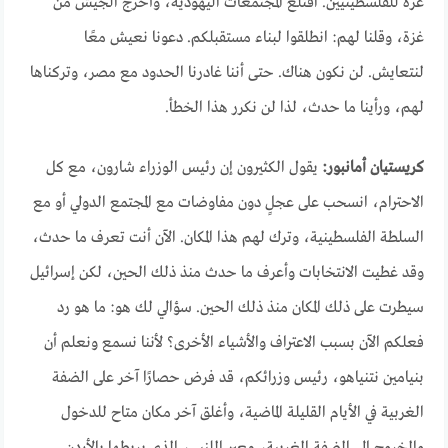
غزة للفلسطينيين. اقتلع المجتمعات اليهودية، وأخرج الجيش من
غزة، وقلنا لهم: انطلقوا لبناء مستقبلكم. دعونا نعيش معًا
لنتعايش. لن نكون هناك. حتى أننا غادرنا الحدود مع مصر، وتركناها
لهم، ورأينا ما حدث، لذا لن نكرر هذا الخطأ.
كريستيان أمانبور:
يقول الكثيرون إن رئيس الوزراء شارون، مع كل
الاحترام، انسحب على عجلٍ دون مفاوضات مع المجتمع الدولي أو مع
السلطة الفلسطينية، وترك لهم هذا المكان. الآن أنت تعرف ما حدث،
وقد غطيت الانتخابات وأعرف ما حدث منذ ذلك الحين، لكن إسرائيل
سيطرت على ذلك المكان منذ ذلك الحين. سؤالي لك هو: ما هو رد
فعلكم الآن بسبب الاعتراف والأشياء الأخرى؟ لأننا نسمع ونعلم أن
بنيامين نتنياهو، رئيس وزرائكم، قد فرض حصارًا آخر على الضفة
الغربية في الأيام القليلة الماضية، وأغلق آخر مكان متاح للدخول
والخروج إلى الضفة الغربية، معبر اللنبي، الذي يربطها بالأردن.