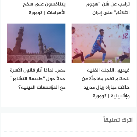
ترامب عن شن “هجوم
يتنافسون على سفح
الثلاثاء” على إيران
الأهرامات | كووورة
فيديو.. اللجنة الفنية
مصر.. لماذا أثار قانون الأسرة
للحكام تفجر مفاجأة عن
جدلاً حول “طبيعة التشاور”
حالات مباراة ريال مدريد
مع المؤسسات الدينية؟
وإشبيلية | كووورة
اترك تعليقاً