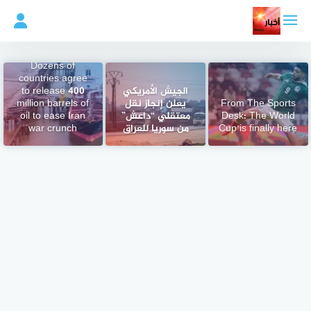
لتجاوز
لى
لمحتوى
Dozens of
countries agree
الجيش الأمريكي
to release 400
From The Sports
يعلن إنجاز نقل
million barrels of
Desk: The World
معتقلي “داعش”
oil to ease Iran
Cup is finally here
من سوريا للعراق
war crunch