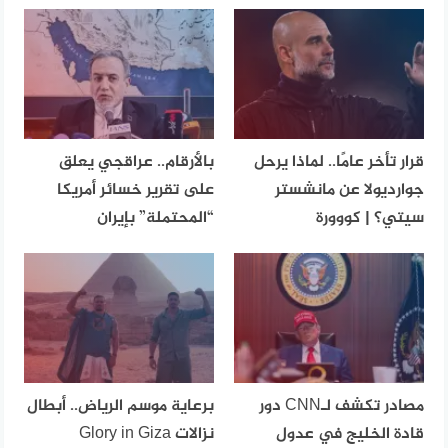
قرار تأخر عامًا.. لماذا يرحل
بالأرقام.. عراقجي يعلق
جوارديولا عن مانشستر
على تقرير خسائر أمريكا
سيتي؟ | كووورة
“المحتملة” بإيران
مصادر تكشف لـCNN دور
برعاية موسم الرياض.. أبطال
قادة الخليج في عدول
نزالات Glory in Giza