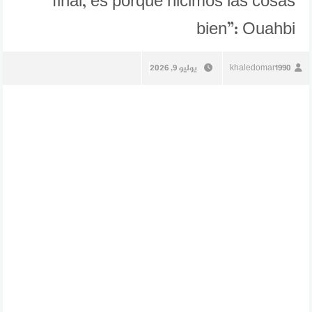
final, es porque hicimos las cosas
bien”: Ouahbi
khaledomar1990
يوليو 9, 2026