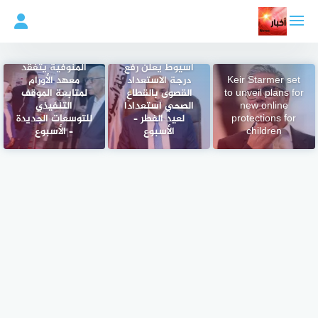
لتجاوز
لى
لمحتوى
محافظ العاصمة
رئيس جامعة
أسيوط يعلن رفع
المنوفية يتفقد
Keir Starmer set
درجة الاستعداد
معهد الأورام
to unveil plans for
القصوى بالقطاع
لمتابعة الموقف
new online
الصحي استعدادًا
التنفيذي
protections for
لعيد الفطر –
للتوسعات الجديدة
children
الأسبوع
– الأسبوع