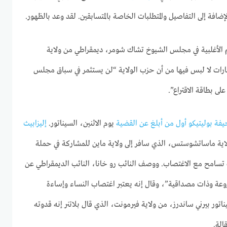
إضافة إلى التفاصيل والمتطلبات الخاصة بالمتسابقين. لقد وعد بالظهور.
م الأغلبية في مجلس الشيوخ تشاك شومر، ديمقراطي من ولاية
ارات لا لبس فيها من أن حزب الولاية “لن يستثمر في سباق مجلس
على بطاقة الاقتراع”.
ة بوليتيكو أول من أبلغ عن القضية
يوم الاثنين، السيناتور.
إليزابيث
لاية ماساتشوستس، الذي سافر إلى ولاية ماين للمشاركة في حملة
اك تسامح مع الاغتصاب. ووصف النائب رو خانا، النائب الديمقراطي عن
مروعة وذات مصداقية”، وقال إنه يعتبر اغتصاب النساء وإساءة
اتور بيرني ساندرز، من ولاية فيرمونت، الذي قال بلاتنر إنه قدوته
الة.