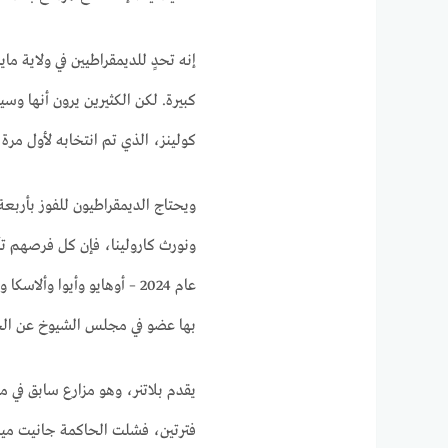
إنه تحدٍ للديمقراطيين في ولاية ما
كبيرة. لكن الكثيرين يرون أنها و
كولينز، الذي تم انتخابه لأول مرة في عام 1996 وفاز مرة أخرى 
ويحتاج الديمقراطيون للفوز بأربع
ونورث كارولينا، فإن كل فرصهم تأت
عام 2024 – أوهايو وأيوا وأ
بها عضو في مجلس الشيوخ عن ال
يقدم بلاتنر، وهو مزارع سابق في مش
فترتين، فشلت الحاكمة جانيت ميلز