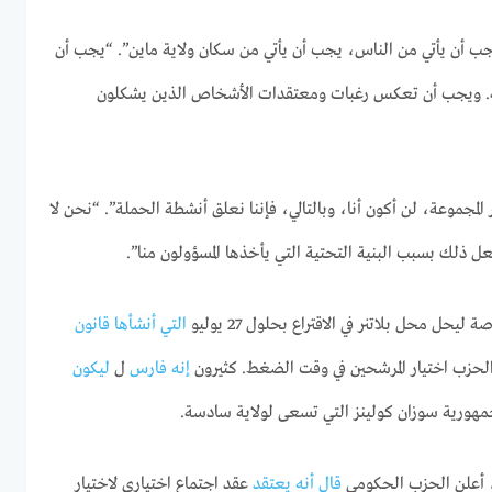
يجب أن يأتي من الناس، يجب أن يأتي من سكان ولاية ماين”. “يجب أن
ة. ويجب أن تعكس رغبات ومعتقدات الأشخاص الذين يشكلون
 المجموعة، لن أكون أنا، وبالتالي، فإننا نعلق أنشطة الحملة”. “نحن لا
ذلك بسبب البنية التحتية التي يأخذها المسؤولون منا”.
حل محل بلاتنر في الاقتراع بحلول 27 يوليو
التي أنشأها قانون
لحزب اختيار المرشحين في وقت الضغط. كثيرون
إنه فارس
ل
ليكون
جمهورية سوزان كولينز التي تسعى لولاية سادسة.
، أعلن الحزب الحكومي
قال أنه يعتقد
عقد اجتماع اختياري لاختيار