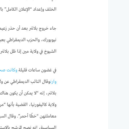
الخلف وإعداد “الإعلان الكامل” بال
جاء خروج بلاتنر بعد أن حذر زعي
نيويورك، والحزب الديمقراطي بعب
الشيوخ في ولاية مين إذا ظل بلاتنر 
في غضون ساعات قليلة
وكانت صحيف
وارن
وقال النائب الديمقراطي عن و
بلاتنر، إنه “لا يمكن أن يكون هن
ولاية كاليفورنيا، القضية بأنها “
معاملتهن “خطًا أحمر”. وقال السين
السياسية، إنه نصح المرشح بالاستق