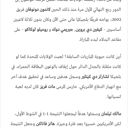
الدور ربع النهائي لأول مرة منذ ذلك الحين
لاندون دونوفان
فريق
2002، يواجه فريقًا بلجيكيًا عانى حتى الآن وكان بدون ثلاثة لاعبين
أساسيين –
كيفين دي بروين
,
جيريمي دوك
و
روميلو لوكاكو
– على
مقاعد البدلاء لبدء المباراة.
أين كانت حيوية المباريات السابقة؟ لعبت الولايات المتحدة كما لو
كانت مثقلة بالجدل الدائر حول إيقاف بالوغون البطاقة الحمراء. في
بلجيكا
تشارلز دي كيتلير
وسجل هدفين وساعد في تحقيق هدف آخر
مع انهيار الدفاع الأمريكي. حارس المرمى
مات فريز
كان لديه لعبة
لنسيانها.
مالك تيلمان
وسجلوا هدفاً ليجعلوا النتيجة 1-1 في الشوط الأول،
لكن الأمريكيين خسروا بعد فترة وجيزة.
هانز فاناكن
وجعل النتيجة