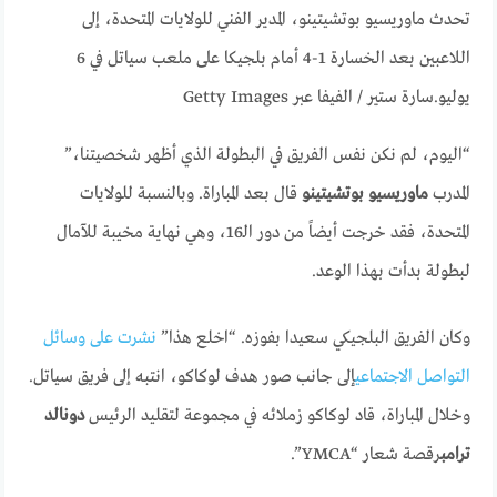
تحدث ماوريسيو بوتشيتينو، المدير الفني للولايات المتحدة، إلى
اللاعبين بعد الخسارة 1-4 أمام بلجيكا على ملعب سياتل في 6
يوليو.
سارة ستير / الفيفا عبر Getty Images
“اليوم، لم نكن نفس الفريق في البطولة الذي أظهر شخصيتنا،”
المدرب
ماوريسيو بوتشيتينو
قال بعد المباراة. وبالنسبة للولايات
المتحدة، فقد خرجت أيضاً من دور الـ16، وهي نهاية مخيبة للآمال
لبطولة بدأت بهذا الوعد.
وكان الفريق البلجيكي سعيدا بفوزه. “اخلع هذا”
نشرت على وسائل
التواصل الاجتماعي
إلى جانب صور هدف لوكاكو، انتبه إلى فريق سياتل.
وخلال المباراة، قاد لوكاكو زملائه في مجموعة لتقليد الرئيس
دونالد
ترامب
رقصة شعار “YMCA”.