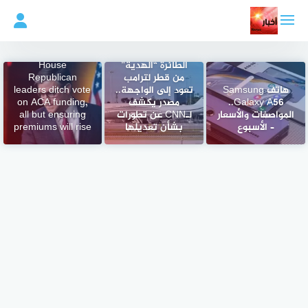
لتجاوز
لى
لمحتوى
الطائرة “الهدية”
House
من قطر لترامب
Republican
هاتف Samsung
تعود إلى الواجهة..
leaders ditch vote
Galaxy A56..
مصدر يكشف
on ACA funding,
المواصفات والأسعار
لـCNN عن تطورات
all but ensuring
– الأسبوع
بشأن تعديلها
premiums will rise