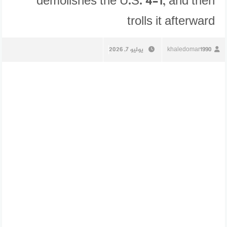
demolishes the U.S. 4-1, and then
trolls it afterward
khaledomar1990
يوليو 7, 2026