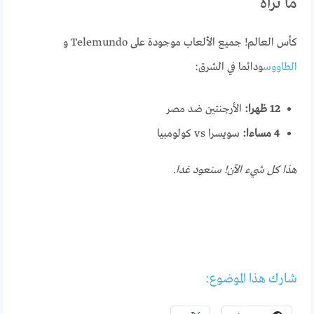
ما نراه
كأس العالم! جميع الألعاب موجودة على Telemundo و
الطاووس
ودائما في الشرق:
12 ظهرا:
الأرجنتين ضد مصر
4 مساءا:
سويسرا vs كولومبيا
هذا كل شيء الآن! سنعود غدا.
شارك هذا الموضوع: