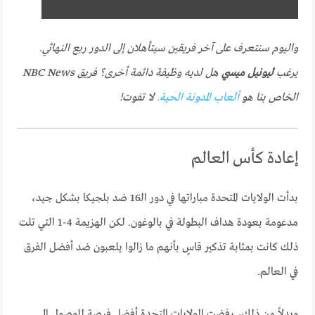
واليوم سنتعرف على آخر فريقين سيتأهلان إلى الدور ربع النهائي.
يرغب
ليونيل ميسي
هل لديه وظيفة دائمة أخرى؟ فريق NBC News
الخاص بنا هو
ألعاب المدونة الحية.
لا تفوت!
إعادة كأس العالم
بدأت الولايات المتحدة مباراتها في دور الـ16 ضد بلجيكا بشكل جيد،
مدعومة بعودة هداف البطولة في بالوغون. لكن الهزيمة 4-1 التي تلت
ذلك كانت بمثابة تذكير قاسٍ بأنهم ما زالوا يلعبون ضد أفضل الفرق
في العالم.
وبدلاً من ذلك، رفضت الولايات المتحدة أفضل فرصة للوصول إلى