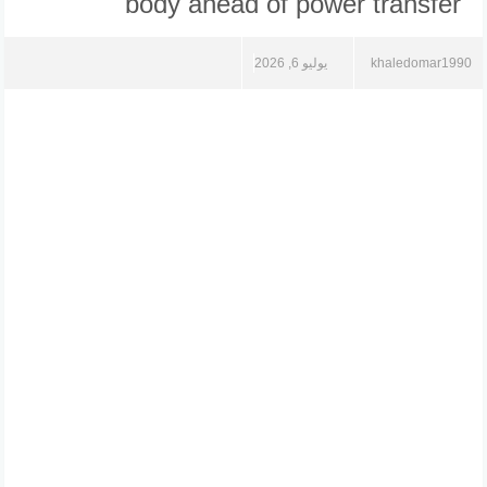
body ahead of power transfer
khaledomar1990
يوليو 6, 2026