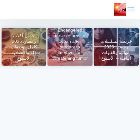
لتجاوز
لى
لمحتوى
Endangered
turtle returns to
جدول أكلات
خريطة مسلسلات
ocean after
رمضان 2026
رمضان 2026
surgery to
كامل.. وصفات
النهائية والقنوات
remove life-
سهلة واقتصادية –
الناقلة – الأسبوع
threatening tumor
الأسبوع