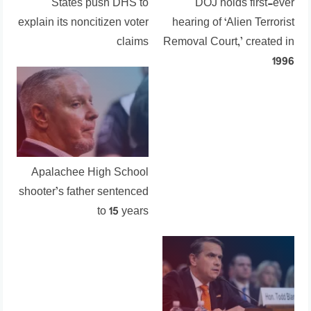
States push DHS to
DOJ holds first-ever
explain its noncitizen voter
hearing of ‘Alien Terrorist
claims
Removal Court,’ created in
1996
Apalachee High School
shooter’s father sentenced
to 15 years