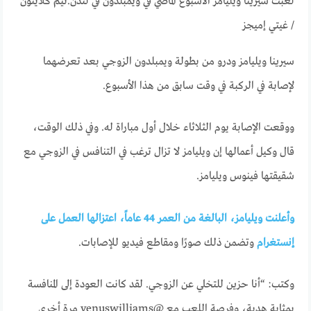
لعبت سيرينا ويليامز الأسبوع الماضي في ويمبلدون في لندن.
تيم كلايتون
/ غيتي إميجز
سيرينا ويليامز ودرو من بطولة ويمبلدون الزوجي بعد تعرضهما
لإصابة في الركبة في وقت سابق من هذا الأسبوع.
ووقعت الإصابة يوم الثلاثاء خلال أول مباراة له. وفي ذلك الوقت،
قال وكيل أعمالها إن ويليامز لا تزال ترغب في التنافس في الزوجي مع
شقيقتها فينوس ويليامز.
وأعلنت ويليامز، البالغة من العمر 44 عاماً، اعتزالها العمل على
إنستغرام
وتضمن ذلك صورًا ومقاطع فيديو للإصابات.
وكتب: “أنا حزين للتخلي عن الزوجي. لقد كانت العودة إلى المنافسة
بمثابة هدية، وفرصة اللعب مع @venuswilliams مرة أخرى