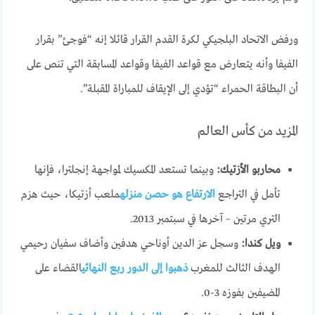
ورفض الاتحاد البلجيكي لكرة القدم القرار قائلا إنه “فوجئ” بقرار
الفيفا وأنه يتعارض مع قواعد الفيفا وقواعد المسابقة التي تنص على
أن البطاقة الحمراء “تؤدي إلى الإيقاف للمباراة المقبلة”.
المزيد من كأس العالم
محاربو الأزتيك:
وبينما تستعد المكسيك لمواجهة إنجلترا، فإنها
تأمل في التراجع
الارتفاع هو حصن منزله
ملعب أزتيكا، حيث هزم
التري مرتين – آخرها في سبتمبر 2013.
ويل كندا:
وسجل عز الدين أوناحي هدفين وأضاف سفيان رحيمي
الهدف الثالث للمغرب
ذهبوا إلى الدور ربع النهائي
القضاء على
المضيفين بفوزه 3-0.