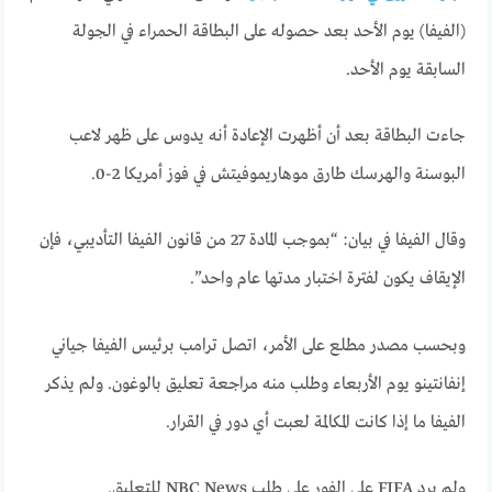
(الفيفا) يوم الأحد بعد حصوله على البطاقة الحمراء في الجولة
السابقة يوم الأحد.
جاءت البطاقة بعد أن أظهرت الإعادة أنه يدوس على ظهر لاعب
البوسنة والهرسك طارق موهاريموفيتش في فوز أمريكا 2-0.
وقال الفيفا في بيان: “بموجب المادة 27 من قانون الفيفا التأديبي، فإن
الإيقاف يكون لفترة اختبار مدتها عام واحد”.
وبحسب مصدر مطلع على الأمر، اتصل ترامب برئيس الفيفا جياني
إنفانتينو يوم الأربعاء وطلب منه مراجعة تعليق بالوغون. ولم يذكر
الفيفا ما إذا كانت المكالمة لعبت أي دور في القرار.
ولم يرد FIFA على الفور على طلب NBC News للتعليق.