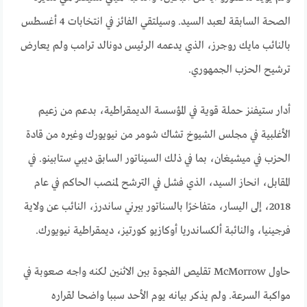
الصحة السابقة لعبد السيد. وسيلتقي الفائز في انتخابات 4 أغسطس
بالنائب مايك روجرز، الذي يدعمه الرئيس دونالد ترامب ولم يعارض
ترشيح الحزب الجمهوري.
أدار ستيفنز حملة قوية في المؤسسة الديمقراطية، بدعم من زعيم
الأغلبية في مجلس الشيوخ تشاك شومر من نيويورك وغيره من قادة
الحزب في ميشيغان، بما في ذلك السيناتور السابق ديبي ستابينو. في
المقابل، انحاز السيد، الذي فشل في الترشح لمنصب الحاكم في عام
2018، إلى اليسار، متفاخرًا بالسناتور بيرني ساندرز، النائب عن ولاية
فرجينيا، والنائبة ألكساندريا أوكازيو كورتيز، ديمقراطية نيويورك.
حاول McMorrow تقليص الفجوة بين الاثنين لكنه واجه صعوبة في
مواكبة السرعة. ولم يذكر بيانه يوم الأحد سببا واضحا لقراره