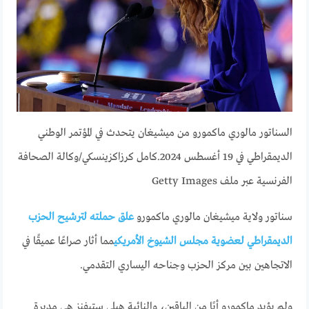
السناتور مالوري ماكمورو من ميشيغان يتحدث في المؤتمر الوطني
الديمقراطي في 19 أغسطس 2024.
كامل كرزاكزينسكي/وكالة الصحافة
الفرنسية عبر ملف Getty Images
سناتور ولاية ميشيغان مالوري ماكمورو
علق حملته لترشيح الحزب
الديمقراطي لعضوية مجلس الشيوخ الأمريكي
مما أثار صراعًا عميقًا في
الاتجاهين بين مركز الحزب وجناحه اليساري التقدمي.
ولم يؤيد ماكمورو أيًا من الباقين، والنائبة هيلي ستيفنز هي مديرة