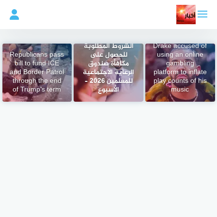
لتجاوز
لى
لمحتوى
Drake accused of
الشروط المطلوبة
using an online
للحصول على
Republicans pass
gambling
مكافأة صندوق
bill to fund ICE
platform to inflate
الرعاية الاجتماعية
and Border Patrol
play counts of his
للمعلمين 2026 –
through the end
music
الأسبوع
of Trump’s term