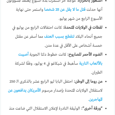
الشعور بالحرارة
: موجة حر استمرت لمدة أسبوع يعتقد المسؤولون
أنها حدثت
قتل ما لا يقل عن 25 شخصا
واستمر حتى نهاية
الأسبوع الرابع من شهر يوليو.
لقطات في الولايات المتحدة:
كانت احتفالات الرابع من يوليو في
جميع أنحاء البلاد
تنقطع بسبب العنف
مما أسفر عن مقتل
خمسة أشخاص على الأقل في عدة مدن.
الضوء الأحمر للصاروخ:
كانت خطوط دلتا الجوية
أصيبت
بالألعاب النارية
سأهبط في شيكاغو في 4 يوليو، وفقًا لشركة
الطيران.
من روما إلى الوطن:
احتفل البابا ليو الرابع عشر بالذكرى الـ 250
لاستقلال الولايات المتحدة بإصدار مرسوم
الأمريكان يدافعون عن
المهاجرين
.
“ورقة أخرى”:
الوثيقة النادرة لإعلان الاستقلال التي ضاعت منذ