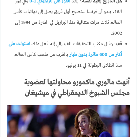
هل التاريخ يعيد نفسه؟
بعد
الفوز على باراجواي 1-0
وفي دور
الـ16، يبدو أن فرنسا ستصبح أول فريق يصل إلى نهائيات كأس
العالم ثلاث مرات متتالية منذ البرازيل في الفترة من 1994 إلى
2002.
قف:
وقال مكتب التحقيقات الفيدرالي إنه فعل ذلك
استولت على
أكثر من 600 طائرة بدون طيار
بالقرب من ملعب كأس العالم
منذ انطلاق البطولة في 11 يونيو.
أنهت مالوري ماكمورو محاولتها لعضوية
مجلس الشيوخ الديمقراطي في ميشيغان