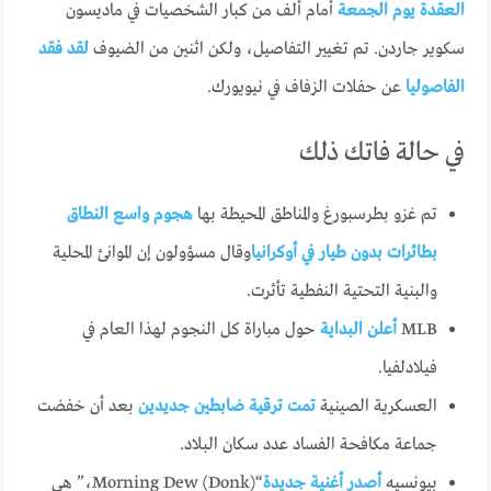
العقدة يوم الجمعة
أمام ألف من كبار الشخصيات في ماديسون
سكوير جاردن. تم تغيير التفاصيل، ولكن اثنين من الضيوف
لقد فقد
الفاصوليا
عن حفلات الزفاف في نيويورك.
في حالة فاتك ذلك
تم غزو بطرسبورغ والمناطق المحيطة بها
هجوم واسع النطاق
بطائرات بدون طيار في أوكرانيا
وقال مسؤولون إن الموانئ المحلية
والبنية التحتية النفطية تأثرت.
MLB
أعلن البداية
حول مباراة كل النجوم لهذا العام في
فيلادلفيا.
العسكرية الصينية
تمت ترقية ضابطين جديدين
بعد أن خفضت
جماعة مكافحة الفساد عدد سكان البلاد.
بيونسيه
أصدر أغنية جديدة
“Morning Dew (Donk)،” هي