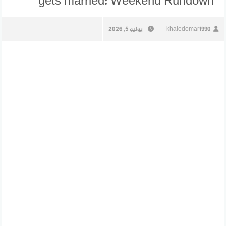
gets married: Weekend Rundown
khaledomar1990
يوليو 5, 2026