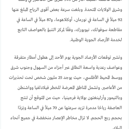
وشرق الولايات المتحدة. وبلغت سرعة بعض أقوى الرياح المبلغ عنها
92 ميلاً في الساعة في نورمان، أوكلاهوما، و87 ميلاً في الساعة في
مقاطعة سوفولك، نيويورك، وفقًا لمركز التنبؤ بالعواصف التابع
لخدمة الأرصاد الجوية الوطنية.
وتشير توقعات الأرصاد الجوية يوم الأحد إلى هطول أمطار متفرقة
وعواصف رعدية واسعة النطاق عبر أجزاء من السهول وجنوب شرق
ووسط المحيط الأطلسي، حيث يوجد 25 مليون شخص تحت تحذيرات
من الأعاصير. وتشمل المناطق المعرضة للخطر فيلادلفيا وواشنطن
وبالتيمور وأرلينغتون بولاية فرجينيا، حيث من المتوقع أن تنتج
العاصفة رياحًا مدمرة تزيد سرعتها عن 70 ميلاً في الساعة وبَرَدًا
بحجم ربع الحجم. لا تزال مخاطر الإعصار منخفضة في جميع أنحاء
البلاد.