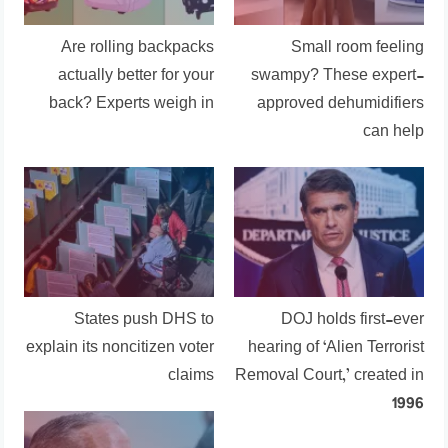
Are rolling backpacks
Small room feeling
actually better for your
swampy? These expert-
back? Experts weigh in
approved dehumidifiers
can help
States push DHS to
DOJ holds first-ever
explain its noncitizen voter
hearing of ‘Alien Terrorist
claims
Removal Court,’ created in
1996