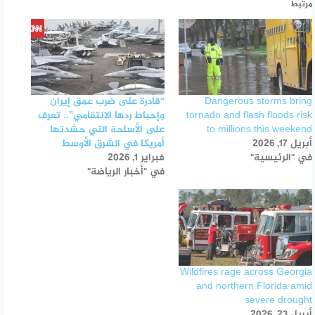
مرتبط
Dangerous storms bring
“قادرة على ضرب عمق إيران
tornado and flash floods risk
وإحباط ردها الانتقامي”.. تعرف
to millions this weekend
على الأسلحة التي حشدتها
أبريل 17, 2026
أمريكا في الشرق الأوسط
في "الرئيسية"
فبراير 1, 2026
في "أخبار الرياضة"
Wildfires rage across Georgia
and northern Florida amid
severe drought
أبريل 23, 2026