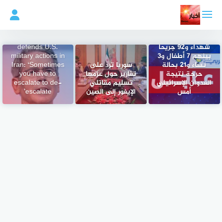
لتجاوز
لى
لمحتوى
وزارة الصحة التابعة
Treasury
للحوثيين: 10
secretary
شهداء و92 جريحا
defends U.S.
بينهم 7 أطفال و3
military actions in
نساء و21 بحالة
سوريا ترد على
Iran: ‘Sometimes
حرجة نتيجة
تقارير حول عزمها
you have to
العدوان الإسرائيلي
تسليم مقاتلي
escalate to de-
أمس
الإيغور إلى الصين
escalate’