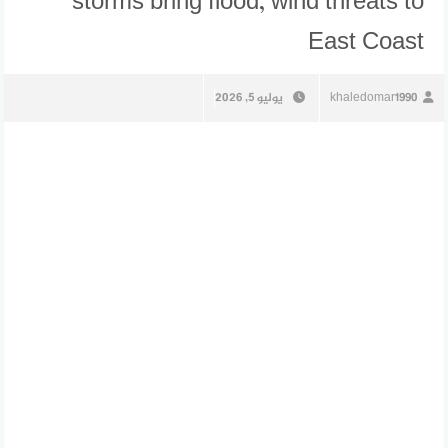
storms bring flood, wind threats to
East Coast
khaledomar1990
يوليو 5, 2026