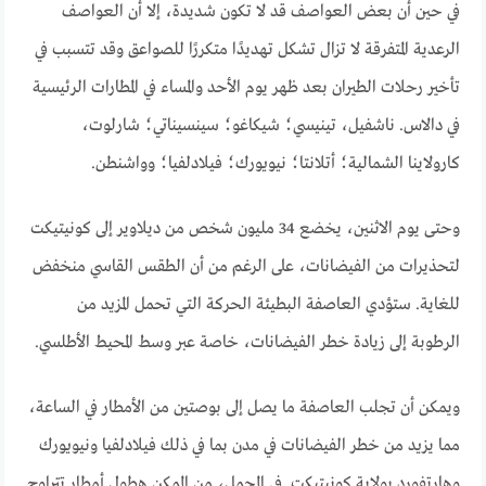
في حين أن بعض العواصف قد لا تكون شديدة، إلا أن العواصف
الرعدية المتفرقة لا تزال تشكل تهديدًا متكررًا للصواعق وقد تتسبب في
تأخير رحلات الطيران بعد ظهر يوم الأحد والمساء في المطارات الرئيسية
في دالاس. ناشفيل، تينيسي؛ شيكاغو؛ سينسيناتي؛ شارلوت،
كارولاينا الشمالية؛ أتلانتا؛ نيويورك؛ فيلادلفيا؛ وواشنطن.
وحتى يوم الاثنين، يخضع 34 مليون شخص من ديلاوير إلى كونيتيكت
لتحذيرات من الفيضانات، على الرغم من أن الطقس القاسي منخفض
للغاية. ستؤدي العاصفة البطيئة الحركة التي تحمل المزيد من
الرطوبة إلى زيادة خطر الفيضانات، خاصة عبر وسط المحيط الأطلسي.
ويمكن أن تجلب العاصفة ما يصل إلى بوصتين من الأمطار في الساعة،
مما يزيد من خطر الفيضانات في مدن بما في ذلك فيلادلفيا ونيويورك
وهارتفورد بولاية كونيتيكت. في المجمل، من الممكن هطول أمطار تتراوح