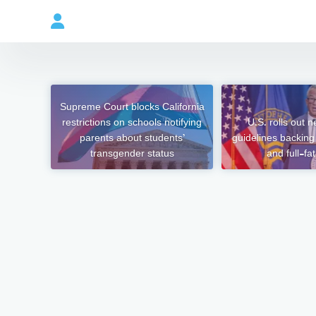
Supreme Court blocks California
restrictions on schools notifying
U.S. rolls out n
parents about students’
guidelines backing
transgender status
and full-fat