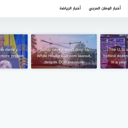
أخبار الوطن العربي
أخبار الرياضة
ew dietary
Group says it won’t drop its
The U.S. s
 more protein
White House ballroom lawsuit,
behind dozens
 dairy
despite DOJ pressure
in a year