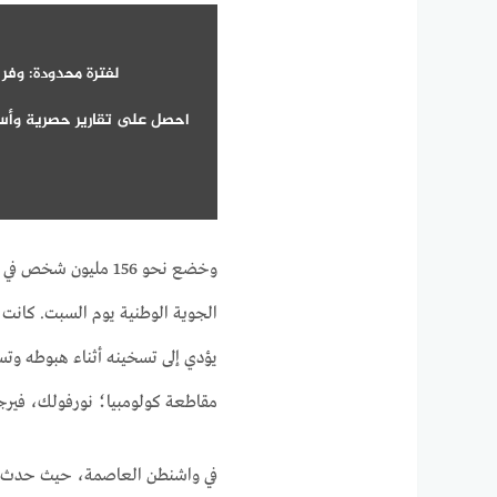
لفترة محدودة: وفر 25% عند الاشتراك في BC News
احصل على تقارير حصرية وأسئل
وخضع نحو 156 مليون 
الجوية الوطنية يوم السبت. كانت ق
مقاطعة كولومبيا؛ نورفولك، فيرجيني
في واشنطن العاصمة، حيث حدث