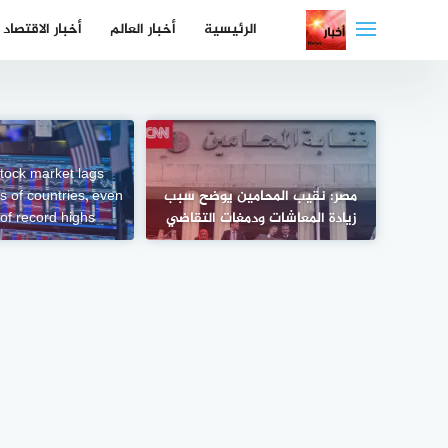
لتجاوز
الرئيسية
أخبار العالم
أخبار الاقتصاد
لى
لمحتوى
tock market lags
مصر: نقيب المحامين يوضح سبب
 of countries, even
زيادة المعاشات ودمغات التقاضي
 of record highs