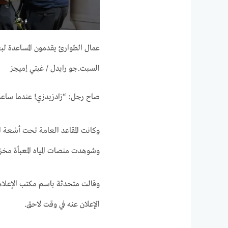
عمال الطوارئ يقدمون المساعدة لب
السبت.
جو رايدل / غيتي إميجز
صاح رجل: “زادزيدزي! عندما ساعدوا
وشوهدت منصات المياه المعبأة مخ
وقالت متحدثة باسم مكتب الإعلام 
الإعلان عنه في وقت لاحق.