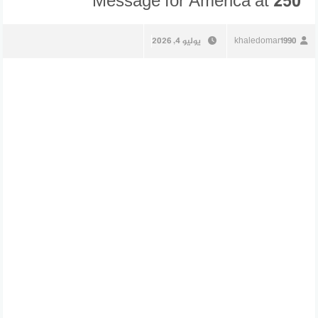
Message for America at 250
khaledomar1990
يوليو 4, 2026