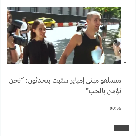
متسلقو مبنى إمباير ستيت يتحدثون: “نحن
نؤمن بالحب”
00:36