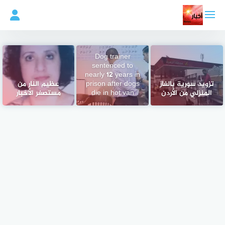
لتجاوز
لى
لمحتوى
Dog trainer
sentenced to
nearly 12 years in
تزويد سورية بالغاز
prison after dogs
عظيم النار من
المنزلي من الأردن
die in hot van
مستصغر الأخبار