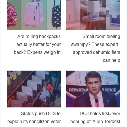
Are rolling backpacks
Small room feeling
actually better for your
swampy? These expert-
back? Experts weigh in
approved dehumidifiers
can help
States push DHS to
DOJ holds first-ever
explain its noncitizen voter
hearing of ‘Alien Terrorist