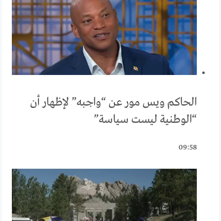
الحاكم ويس مور عن “واجبه” لإظهار أن
“الوطنية ليست سياسة”
09:58