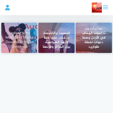
لتجاوز
لى
لمحتوى
تحذيرات من
تداعيات الجفاف
المسجد والكنيسة
Lindsay Vonn
في الأردن وسط
يدخلان على خط
Wins Saint Moritz
دعوات لخطة
الأزمة السياسية
Downhill in Major
طوارىء
بين الجزائر وفرنسا
Comeback