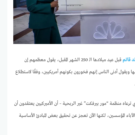
د قاتم
قبل عيد ميلادها الـ 250 الشهر المقبل، يقول معظمهم إن
ا ويقول أدنى الناس إنهم فخورون بكونهم أمريكيين، وفقًا لاستطلاع
 ترعاه منظمة “مور بيرفكت” غير الربحية – أن الأميركيين يعتقدون أن
باء المؤسسين، لكنها الآن تعجز عن تحقيق بعض المبادئ الأساسية