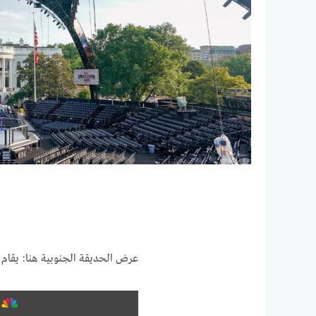
عرض الحديقة الجنوبية هنا: يقام حدث UFC للرئيس دونالد ترامب في ا