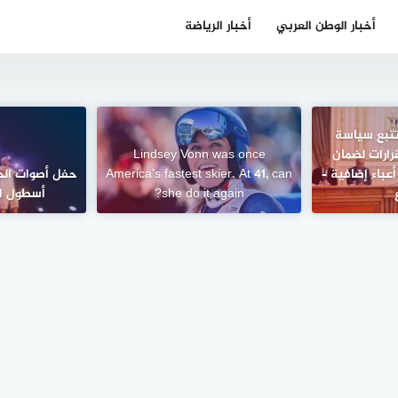
أخبار الوطن العربي
أخبار الرياضة
تتبع سياسة
رارات لضمان
Lindsey Vonn was once
عباء إضافية –
America’s fastest skier. At 41, can
حفل أصوات ال
she do it again?
أسطول ال