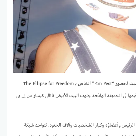
تجمع المشجعون بعد ظهر يوم السبت لحضور “Fan Fest” الخاص بـ The Ellipse for Freedom
ناتالي كيسار من إن بي
لرئيس وأعضاؤه وكبار الشخصيات وآلاف الجنود. تتواجد شبكة