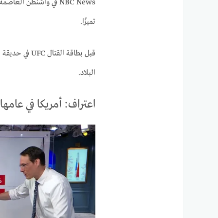
NBC News في واشنطن ال
تميزًا.
قبل بطاقة القتال UFC في حديقة البيت الأبيض،
البلاد.
اعتراف: أمريكا في عامها الـ 250 مليئة بالشك والأمل – ولكن