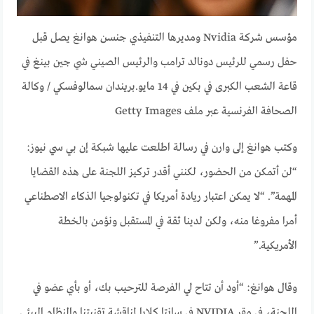
مؤسس شركة Nvidia ومديرها التنفيذي جنسن هوانغ يصل قبل
حفل رسمي للرئيس دونالد ترامب والرئيس الصيني شي جين بينغ في
قاعة الشعب الكبرى في بكين في 14 مايو.
بريندان سمالوفسكي / وكالة
الصحافة الفرنسية عبر ملف Getty Images
وكتب هوانغ إلى وارن في رسالة اطلعت عليها شبكة إن بي سي نيوز:
“لن أتمكن من الحضور، لكنني أقدر تركيز اللجنة على هذه القضايا
المهمة”. “لا يمكن اعتبار ريادة أمريكا في تكنولوجيا الذكاء الاصطناعي
أمرا مفروغا منه، ولكن لدينا ثقة في المستقبل ونؤمن بالخطة
الأمريكية.”
وقال هوانغ: “أود أن تتاح لي الفرصة للترحيب بك، أو بأي عضو في
اللجنة، في مقر NVIDIA في سانتا كلارا لمناقشة تقنيتنا والنظام البيئي