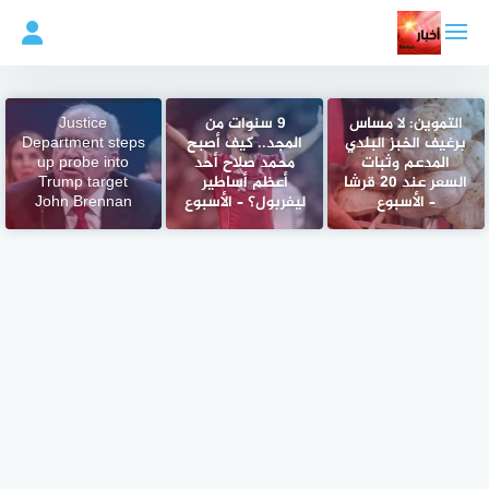
لتجاوز
لى
لمحتوى
التموين: لا مساس
9 سنوات من
Justice
برغيف الخبز البلدي
المجد.. كيف أصبح
Department steps
المدعم وثبات
محمد صلاح أحد
up probe into
السعر عند 20 قرشا
أعظم أساطير
Trump target
– الأسبوع
ليفربول؟ – الأسبوع
John Brennan