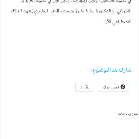
في معهد هدسون، وويل رينهارت، زميل أول في معهد إنتربرايز
الأمريكي، والدكتورة سارة مايرز ويست، المدير التنفيذي لمعهد الذكاء
الاصطناعي الآن.
شارك هذا الموضوع:
فيس بوك
X
معجب بهذه: