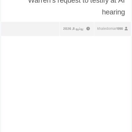
Warren’s request to testify at AI
hearing
khaledomar1990
يونيو 8, 2026