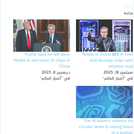
مرتبط
Trump says he will allow
Nvidia to invest $5B in Intel
Nvidia to sell some AI chips in
and develop chips with
China
onetime rival
سبتمبر 18, 2025
ديسمبر 8, 2025
في "أخبار العالم"
في "أخبار العالم"
The AI boom’s reliance on
circular deals is raising fears
of a bubble