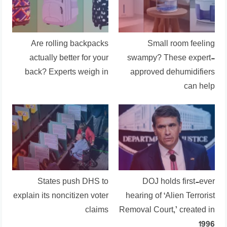
Are rolling backpacks
Small room feeling
actually better for your
swampy? These expert-
back? Experts weigh in
approved dehumidifiers
can help
States push DHS to
DOJ holds first-ever
explain its noncitizen voter
hearing of ‘Alien Terrorist
claims
Removal Court,’ created in
1996