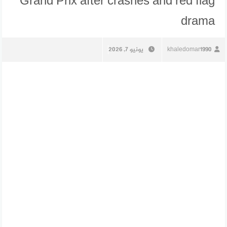
Grand Prix after crashes and red flag
drama
khaledomar1990
يونيو 7, 2026