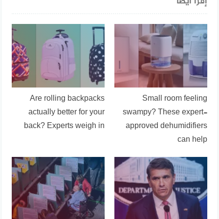
إقرأ أيضا
Are rolling backpacks
Small room feeling
actually better for your
swampy? These expert-
back? Experts weigh in
approved dehumidifiers
can help