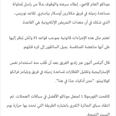
موناكو العام الماضي، إبطاء سرعته والوقوف بدلاً من راسل لمحاولة
مساعدة زميله في فريق مكلارين أوسكار بياستري. تقاعد نوريس،
الذي شكك في أن معدات التمريض الإلكترونية هي القاعدة.
تعتبر مثل هذه الإجراءات قانونية بموجب قواعد F1 ولكن يُنظر إليها
على أنها مناهضة للمنافسة. يميل السائقون إلى كره قتلهم.
قال أليكس ألبون عبر راديو الفريق بعد أن طُلب منه استخدام نفس
الإستراتيجية وتقليل القطارات لمساعدة زميله في فريق ويليامز فرانكو
كولابينتو: “نحن أذكياء جدًا في هذا”.
كافحت الفورمولا 1 لجعل موناكو الأفضل في سباقات العجلات. تم
انتقاد سباق الجائزة الكبرى باعتباره الطريقة التي تحدد بها حرارة يوم
السبت النتيجة.