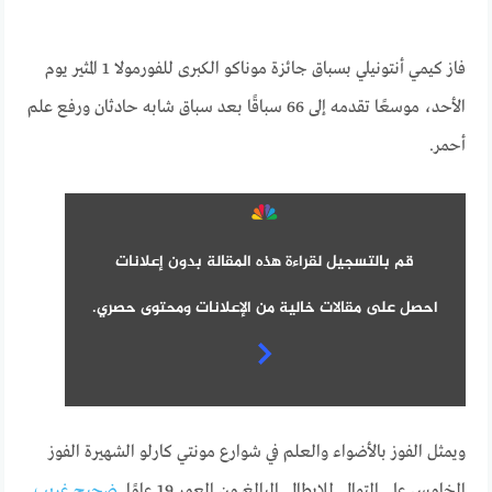
فاز كيمي أنتونيلي بسباق جائزة موناكو الكبرى للفورمولا 1 المثير يوم
الأحد، موسعًا تقدمه إلى 66 سباقًا بعد سباق شابه حادثان ورفع علم
أحمر.
قم بالتسجيل لقراءة هذه المقالة بدون إعلانات
احصل على مقالات خالية من الإعلانات ومحتوى حصري.
ويمثل الفوز بالأضواء والعلم في شوارع مونتي كارلو الشهيرة الفوز
الخامس على التوالي للإيطالي البالغ من العمر 19 عامًا.
ضجيج غريب