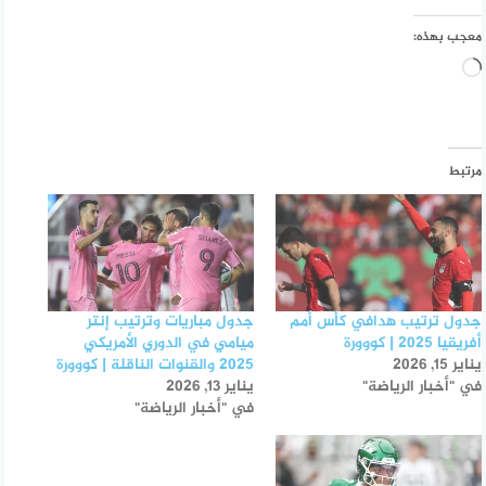
معجب بهذه:
جاري
التحميل…
مرتبط
جدول ترتيب هدافي كأس أمم
جدول مباريات وترتيب إنتر
أفريقيا 2025 | كووورة
ميامي في الدوري الأمريكي
يناير 15, 2026
2025 والقنوات الناقلة | كووورة
في "أخبار الرياضة"
يناير 13, 2026
في "أخبار الرياضة"