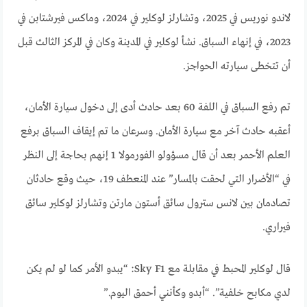
لاندو نوريس في 2025، وتشارلز لوكلير في 2024، وماكس فيرشتابن في
2023، في إنهاء السباق. نشأ لوكلير في المدينة وكان في المركز الثالث قبل
أن تتخطى سيارته الحواجز.
تم رفع السباق في اللفة 60 بعد حادث أدى إلى دخول سيارة الأمان،
أعقبه حادث آخر مع سيارة الأمان. وسرعان ما تم إيقاف السباق برفع
العلم الأحمر بعد أن قال مسؤولو الفورمولا 1 إنهم بحاجة إلى النظر
في “الأضرار التي لحقت بالمسار” عند المنعطف 19، حيث وقع حادثان
تصادمان بين لانس سترول سائق أستون مارتن وتشارلز لوكلير سائق
فيراري.
قال لوكلير المحبط في مقابلة مع Sky F1: “يبدو الأمر كما لو لم يكن
لدي مكابح خلفية”. “أبدو وكأنني أحمق اليوم.”