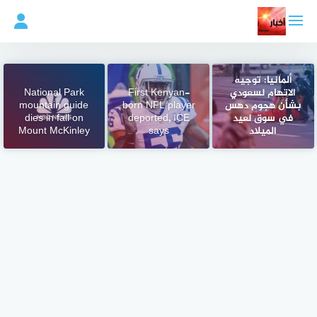
لتجاوز
لى
لمحتوى
ألمانيا: توجيه
الاتهام لسعودي
First Kenyan-
National Park
بشأن هجوم دهس
born NFL player
mountain guide
في سوق لعيد
deported, ICE
dies in fall on
الميلاد
says
Mount McKinley