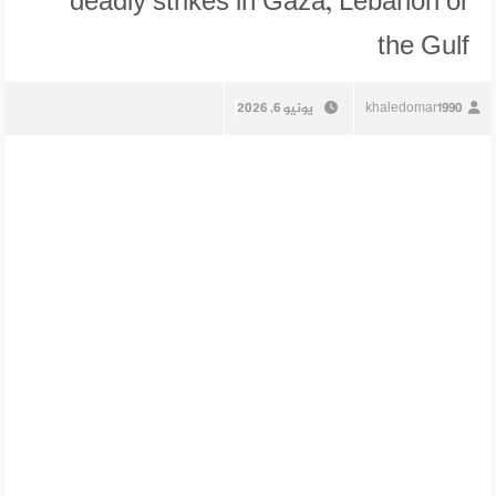
deadly strikes in Gaza, Lebanon or
the Gulf
khaledomar1990
يونيو 6, 2026