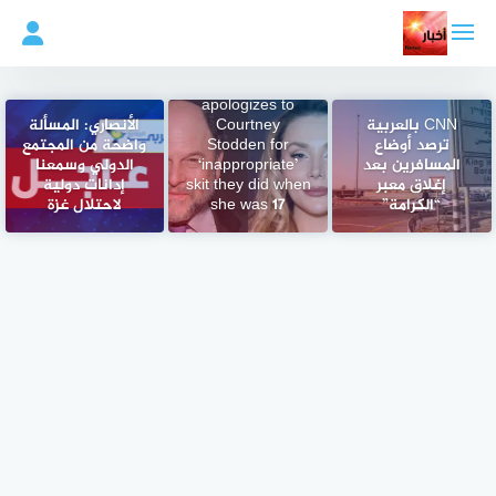
لتجاوز
لى
لمحتوى
Jason Alexander
apologizes to
CNN بالعربية
Courtney
الأنصاري: المسألة
ترصد أوضاع
Stodden for
واضحة من المجتمع
المسافرين بعد
‘inappropriate’
الدولي وسمعنا
إغلاق معبر
skit they did when
إدانات دولية
“الكرامة”
she was 17
لاحتلال غزة