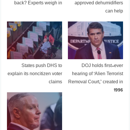
back? Experts weigh in
approved dehumidifiers
can help
States push DHS to
DOJ holds first-ever
explain its noncitizen voter
hearing of ‘Alien Terrorist
claims
Removal Court,’ created in
1996