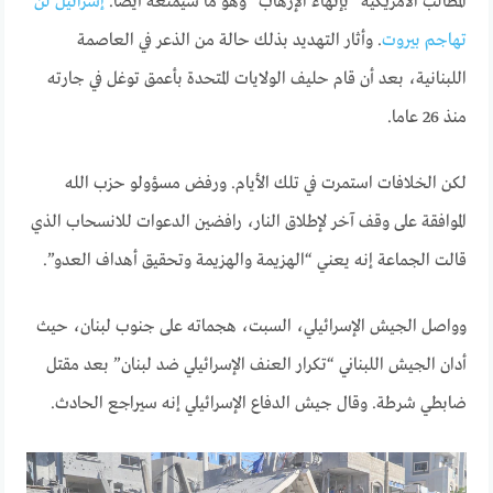
المطالب الأمريكية “بإنهاء الإرهاب” وهو ما سيمنعه أيضا.
إسرائيل لن
تهاجم بيروت
. وأثار التهديد بذلك حالة من الذعر في العاصمة
اللبنانية، بعد أن قام حليف الولايات المتحدة بأعمق توغل في جارته
منذ 26 عاما.
لكن الخلافات استمرت في تلك الأيام. ورفض مسؤولو حزب الله
الموافقة على وقف آخر لإطلاق النار، رافضين الدعوات للانسحاب الذي
قالت الجماعة إنه يعني “الهزيمة والهزيمة وتحقيق أهداف العدو”.
وواصل الجيش الإسرائيلي، السبت، هجماته على جنوب لبنان، حيث
أدان الجيش اللبناني “تكرار العنف الإسرائيلي ضد لبنان” بعد مقتل
ضابطي شرطة. وقال جيش الدفاع الإسرائيلي إنه سيراجع الحادث.