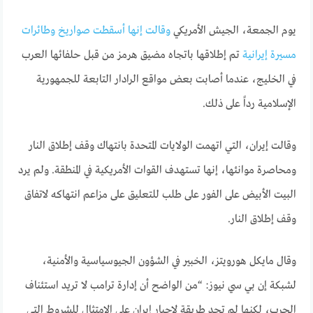
يوم الجمعة، الجيش الأمريكي
وقالت إنها أسقطت صواريخ وطائرات
مسيرة إيرانية
تم إطلاقها باتجاه مضيق هرمز من قبل حلفائها العرب
في الخليج، عندما أصابت بعض مواقع الرادار التابعة للجمهورية
الإسلامية رداً على ذلك.
وقالت إيران، التي اتهمت الولايات المتحدة بانتهاك وقف إطلاق النار
ومحاصرة موانئها، إنها تستهدف القوات الأمريكية في المنطقة. ولم يرد
البيت الأبيض على الفور على طلب للتعليق على مزاعم انتهاكه لاتفاق
وقف إطلاق النار.
وقال مايكل هورويتز، الخبير في الشؤون الجيوسياسية والأمنية،
لشبكة إن بي سي نيوز: “من الواضح أن إدارة ترامب لا تريد استئناف
الحرب، لكنها لم تجد طريقة لإجبار إيران على الامتثال للشروط التي