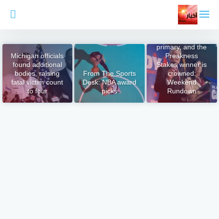
لتجاوز
لى
لمحتوى
Sen. Bill Cassidy
loses Louisiana
primary, and the
Michigan officials
Preakness
found additional
Stakes winner is
bodies, raising
From The Sports
crowned:
fatal victim count
Desk: NBA award
Weekend
to four
picks
Rundown