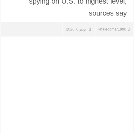
spying on U.S. to highest level,
sources say
khaledomar1990
يونيو 6, 2026