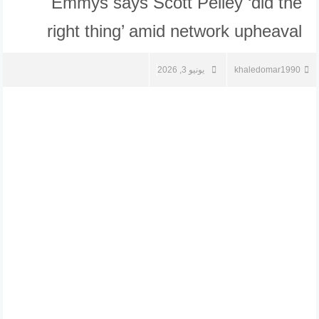
Emmys says Scott Pelley ‘did the
right thing’ amid network upheaval
khaledomar1990
يونيو 3, 2026