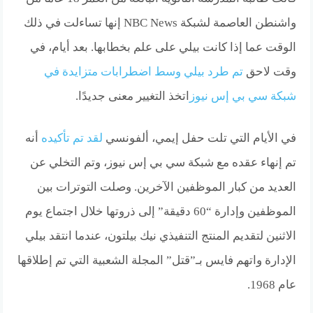
واشنطن العاصمة لشبكة NBC News إنها تساءلت في ذلك
الوقت عما إذا كانت بيلي على علم بخطابها. بعد أيام، في
وقت لاحق
تم طرد بيلي وسط اضطرابات متزايدة في
شبكة سي بي إس نيوز
اتخذ التغيير معنى جديدًا.
في الأيام التي تلت حفل إيمي، ألفونسي
لقد تم تأكيده
أنه
تم إنهاء عقده مع شبكة سي بي إس نيوز، وتم التخلي عن
العديد من كبار الموظفين الآخرين. وصلت التوترات بين
الموظفين وإدارة “60 دقيقة” إلى ذروتها خلال اجتماع يوم
الاثنين لتقديم المنتج التنفيذي نيك بيلتون، عندما انتقد بيلي
الإدارة واتهم فايس بـ”قتل” المجلة الشعبية التي تم إطلاقها
عام 1968.