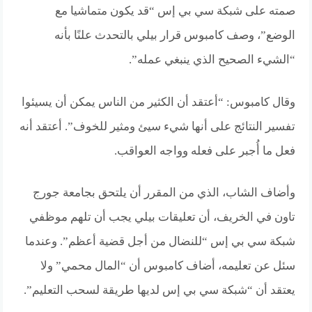
صمته على شبكة سي بي إس “قد يكون متماشيا مع
الوضع”، وصف كامبوس قرار بيلي بالتحدث علنًا بأنه
“الشيء الصحيح الذي ينبغي عمله”.
وقال كامبوس: “أعتقد أن الكثير من الناس يمكن أن يسيئوا
تفسير النتائج على أنها شيء سيئ ومثير للخوف”. أعتقد أنه
فعل ما أُجبر على فعله وواجه العواقب.
وأضاف الشاب، الذي من المقرر أن يلتحق بجامعة جورج
تاون في الخريف، أن تعليقات بيلي يجب أن تلهم موظفي
شبكة سي بي إس “للنضال من أجل قضية أعظم”. وعندما
سئل عن تعليمه، أضاف كامبوس أن “المال محمي” ولا
يعتقد أن “شبكة سي بي إس لديها طريقة لسحب التعليم”.