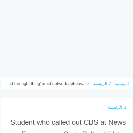
الرئيسية
⁄
الرئيسية
⁄
Student who called out CBS at News Emmys says Scott Pelley ‘did the right thing’ amid network upheaval
الرئيسية
Student who called out CBS at News