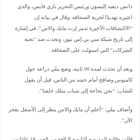
دانس ديفيد إليسون ورئيس التحرير باري فايس، والذي
اعتبره تهديدًا لحرية الصحافة. وقال في بيانه إن
“الاكتشافات الأخيرة تدمر إرث مايك والاس”، في إشارة
إلى تاريخ شبكة سي بي إس نيوز، وتحدث ضد “نخبة
الشركات” التي استولت على الصحافة.
وبعد أن تحدث لمدة 90 ثانية، وضع بيلي ذراعه حول
كامبوس وصافح أمام حشد من الناس، قبل أن يقول
للشاب: “نحن بحاجة إلى شباب مثلك خلفنا”.
وأضاف بيلي: “أعلم أن مايك والاس ينظر إلى الأسفل بفخر
الآن”.
قالت طالبة المدرسة الثانوية البالغة من العمر 18 عامًا من