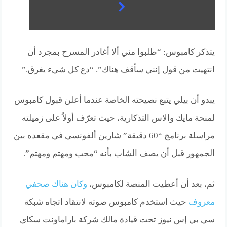
يتذكر كامبوس: “طلبوا مني ألا أغادر المسرح بمجرد أن
انتهيت من قول إنني سأقف هناك”. “دع كل شيء يغرق.”
يبدو أن بيلي يتبع نصيحته الخاصة عندما أعلن قبول كامبوس
لمنحة مايك والاس التذكارية، حيث تعرّف أولاً على زميلته
مراسلة برنامج “60 دقيقة” شارين ألفونسي في مقعده بين
الجمهور قبل أن يصف الشاب بأنه “محب ومهتم ومهتم”.
ثم، بعد أن أعطيت المنصة لكامبوس،
وكان هناك صحفي
معروف
حيث استخدم كامبوس صوته لانتقاد اتجاه شبكة
سي بي إس نيوز تحت قيادة مالك شركة باراماونت سكاي