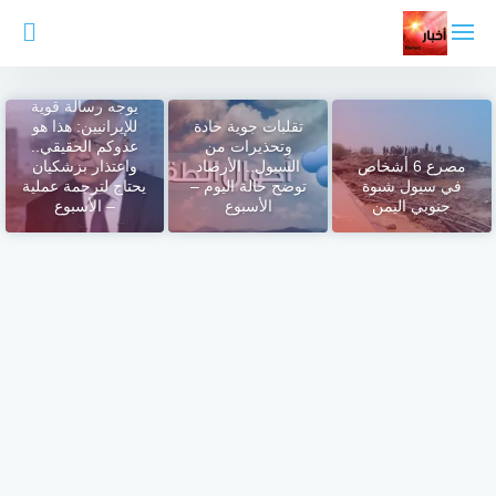
لتجاوز
لى
لمحتوى
مصطفى بكري
يوجه رسالة قوية
تقلبات جوية حادة
للإيرانيين: هذا هو
وتحذيرات من
عدوكم الحقيقي..
مصرع 6 أشخاص
السيول.. الأرصاد
واعتذار بزشكيان
في سيول شبوة
توضح حالة اليوم –
يحتاج لترجمة عملية
جنوبي اليمن
الأسبوع
– الأسبوع