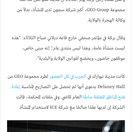
مجموعة GEO Group، أكبر شركة سجون تدير المنشأة، بدلاً من
وكالة الهجرة بالولاية.
وقال بركة في مؤتمر صحفي خارج قاعة ديلاني صباح الثلاثاء: “هذه
ليست منشأة عامة، وهذا ليس منتدى عام؛ إنه مبنى خاص،
موظفون خاصون، ويخضع لقوانين الولاية والبلدية”.
كانت مدينة نيوارك في
الحرب في كل العصور
لطرد مجموعة GEO من
Delaney Hall بدعوى أنها لم تحصل على التصاريح المناسبة
إعادة
فتح المناطق المغلقة سابقًا
العام الماضي. وفي ملفات المحكمة، قالت
الشركة إن لديها عقدًا صالحًا مع شركة ICE لاستخدام المنشأة.