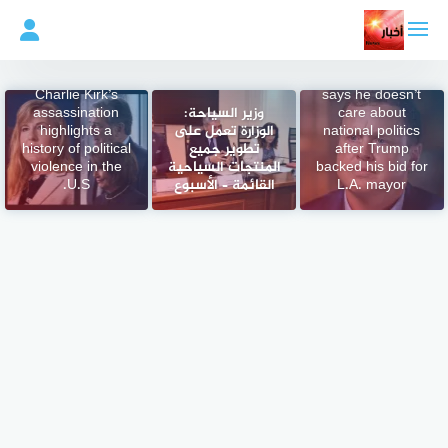
لتجاوز
لى
لمحتوى
Spencer Pratt
Charlie Kirk’s
says he doesn’t
care about
وزير السياحة:
assassination
national politics
الوزارة تعمل على
highlights a
after Trump
تطوير جميع
history of political
backed his bid for
المنتجات السياحية
violence in the
L.A. mayor
القائمة – الأسبوع
U.S.