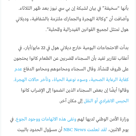
بأنها “سخيفة” في بيان لشبكة إن بي سي نيوز بعد ظهر الثلاثاء.
وأضافت أن “وكالة الهجرة والجمارك ملتزمة بالشفافية، وديلاني
هول تمتثل لجميع القوانين الفيدرالية والمحلية”.
بدأت الاحتجاجات اليومية خارج ديلاني هول في 22 مايو/أيار، في
أعقاب تقارير تفيد بأن السجناء المضربين عن الطعام كانوا يحتجون
على ظروف المنشأة. وقال السجناء ومحاموهم ومحامو الدفاع
عدم
كفاية الرعاية الصحية، وسوء نوعية الحياة، وتأخر حالات الهجرة.
وقالوا أيضًا إن بعض السجناء الذين انضموا إلى الإضراب كانوا
الحبس الانفرادي أو النقل
إلى مكان آخر.
وزارة الأمن الوطني لديها لهم
ونفى هذه الاتهامات ووجود الجوع
. في
يوم الاثنين،
لقد تعلمت NBC News
أن مسؤول الحدود بالبيت