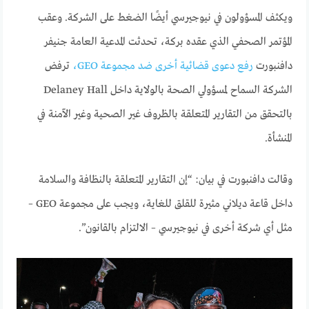
ويكثف المسؤولون في نيوجيرسي أيضًا الضغط على الشركة. وعقب
المؤتمر الصحفي الذي عقده بركة، تحدثت المدعية العامة جنيفر
دافنبورت
رفع دعوى قضائية أخرى ضد مجموعة GEO،
ترفض
الشركة السماح لمسؤولي الصحة بالولاية داخل Delaney Hall
بالتحقق من التقارير المتعلقة بالظروف غير الصحية وغير الآمنة في
المنشأة.
وقالت دافنبورت في بيان: “إن التقارير المتعلقة بالنظافة والسلامة
داخل قاعة ديلاني مثيرة للقلق للغاية، ويجب على مجموعة GEO –
مثل أي شركة أخرى في نيوجيرسي – الالتزام بالقانون”.