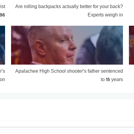
ist
Are rolling backpacks actually better for your back?
996
Experts weigh in
e’s
Apalachee High School shooter’s father sentenced
ion
to 15 years