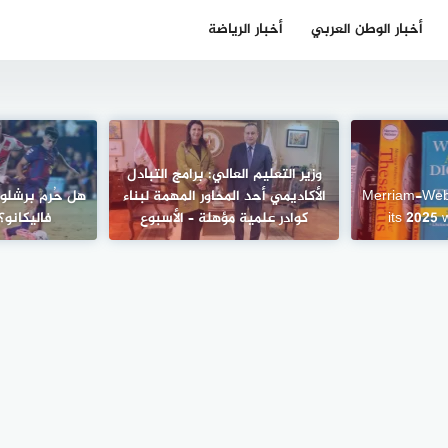
أخبار الوطن العربي
أخبار الرياضة
وزير التعليم العالي: برامج التبادل
Merriam-Web
الأكاديمي أحد المحاور المهمة لبناء
هل حُرم برشلون
its 2025 
كوادر علمية مؤهلة – الأسبوع
فاليكانو؟