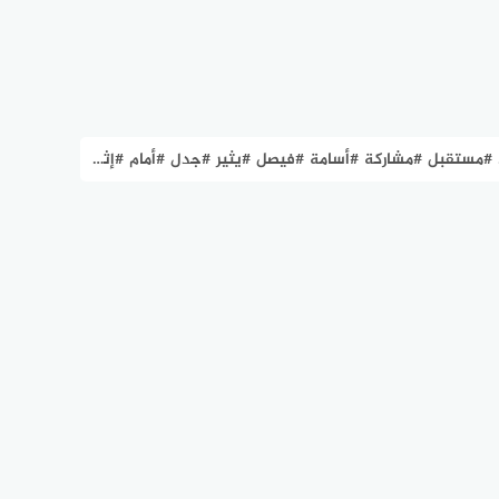
#أسامة #فيصل #يثير #جدل #أمام #إثيوبيا #بدلا #من #مصطفى #محمد