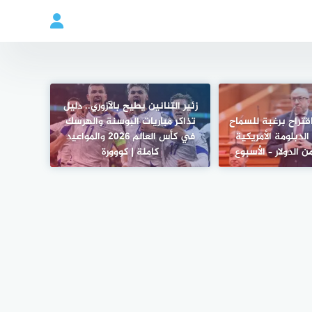
زئير التنانين يطيح بالآزوري.. دليل
قتراح برغبة للسماح
تذاكر مباريات البوسنة والهرسك
لدبلومة الأمريكية
في كأس العالم 2026 والمواعيد
من الدولار – الأسبوع
كاملة | كووورة