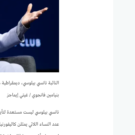
النائبة نانسي بيلوسي، ديمقراطية من 
بنيامين فانجوي / غيتي إيماجز
نانسي بيلوسي ليست مستعدة لتأيي
عدد النساء اللاتي يمثلن كاليفورن