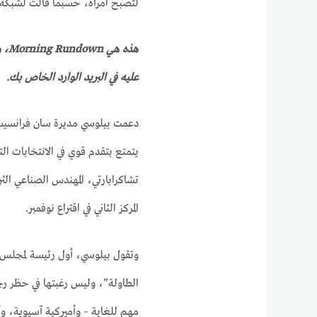
لتصبح امرأة، حسبما قالت لشبكة NBC News في مقابلة حصرية
هذه هي Morning Rundown، وهي نشرة إخبارية أسبوعية لبدء يومك. تسجيل الدخول
عليه في البريد الوارد الخاص بك.
دعمت بيلوسي مديرة سان فرانسيسك
يتمتع بتقدم قوي في الانتخابات ال
تشاكرابارتي، المهندس الصناعي الث
المركز الثاني في اقتراع نوفمبر.
وتقول بيلوسي، أول رئيسة لمجلس ال
الطاولة”، وليس رغبتها في حظر رج
مهم للغاية – وأميركية آسيوية، وأ