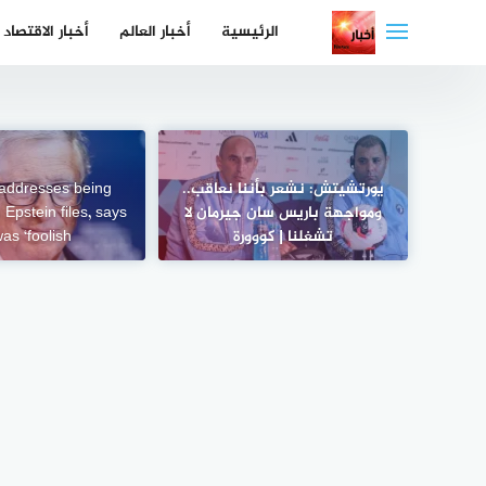
لتجاوز
الرئيسية
أخبار العالم
أخبار الاقتصاد
لى
لمحتوى
يورتشيتش: نشعر بأننا نعاقب..
 addresses being
ومواجهة باريس سان جيرمان لا
Epstein files, says
تشغلنا | كووورة
as ‘foolish’