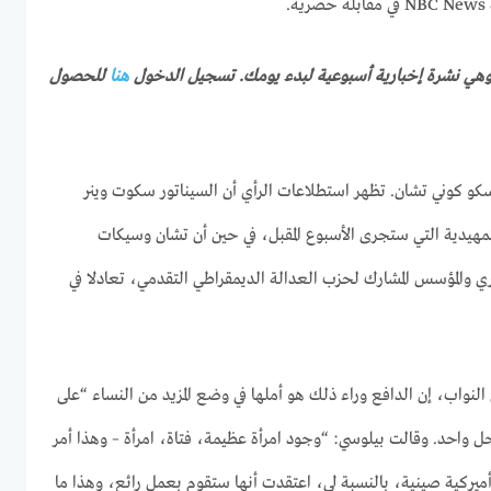
.
هنا
للحصول
و كوني تشان. تظهر استطلاعات الرأي أن السيناتور سكوت وينر
تمهيدية التي ستجرى الأسبوع المقبل، في حين أن تشان وسيكات
ري والمؤسس المشارك لحزب العدالة الديمقراطي التقدمي، تعادلا في
نواب، إن الدافع وراء ذلك هو أملها في وضع المزيد من النساء “على
ل واحد. وقالت بيلوسي: “وجود امرأة عظيمة، فتاة، امرأة – وهذا أمر
ميركية صينية، بالنسبة لي، اعتقدت أنها ستقوم بعمل رائع، وهذا ما