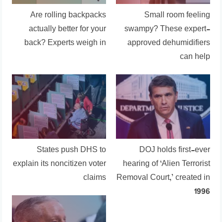
Are rolling backpacks
Small room feeling
actually better for your
swampy? These expert-
back? Experts weigh in
approved dehumidifiers
can help
States push DHS to
DOJ holds first-ever
explain its noncitizen voter
hearing of ‘Alien Terrorist
claims
Removal Court,’ created in
1996