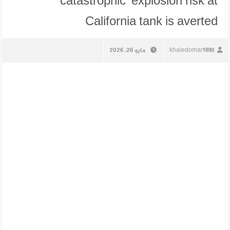
‘catastrophic’ explosion risk at
California tank is averted
khaledomar1990
مايو 26, 2026