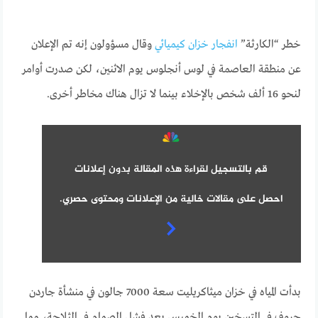
خطر “الكارثة”
انفجار خزان كيميائي
وقال مسؤولون إنه تم الإعلان
عن منطقة العاصمة في لوس أنجلوس يوم الاثنين، لكن صدرت أوامر
لنحو 16 ألف شخص بالإخلاء بينما لا تزال هناك مخاطر أخرى.
قم بالتسجيل لقراءة هذه المقالة بدون إعلانات
احصل على مقالات خالية من الإعلانات ومحتوى حصري.
بدأت المياه في خزان ميثاكريليت سعة 7000 جالون في منشأة جاردن
جروف في التسخين يوم الخميس بعد فشل الصمام في الثلاجة، مما