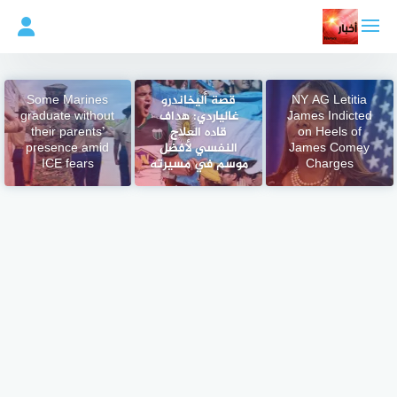
لتجاوز
لى
لمحتوى
NY AG Letitia
قصة أليخاندرو
Some Marines
James Indicted
غالياردي: هداف
graduate without
on Heels of
قاده العلاج
their parents’
James Comey
النفسي لأفضل
presence amid
Charges
موسم في مسيرته
ICE fears