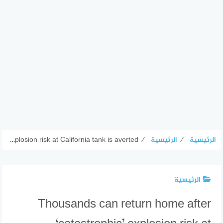
الرئيسية
⁄
الرئيسية
⁄
Thousands can return home after ‘catastrophic’ explosion risk at California tank is averted
الرئيسية
Thousands can return home after