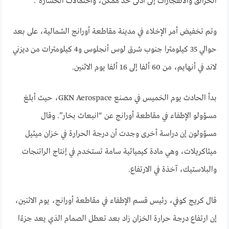
الحرائق والانفجارات إلى أدنى حد ممكن، واحتمالات الخسارة”.
وتم تخفيض أمر الإخلاء في مدينة مقاطعة أورانج الشمالية، على بعد
حوالي 35 كيلومترا جنوب شرق لوس أنجلوس و4 كيلومترات من ديزني
لاند في أنهايم، من 60 ألفا إلى 16 ألفا يوم الاثنين.
بدأ الحادث يوم الخميس في مصنع GKN Aerospace، حيث أبلغ
مسؤولو الإطفاء في مقاطعة أورانج عن “انبعاث بخار”. وقال
مسؤولون إن دراسة أخرى وجدت أن درجة الحرارة في خزان ميثيل
ميثاكريلات، وهي مادة كيميائية سامة تستخدم في إنتاج الراتنجات
والبلاستيك، آخذة في الارتفاع.
قال كريج كوفي، رئيس قسم الإطفاء في مقاطعة أورانج، يوم الاثنين،
إن ارتفاع درجة حرارة الخزان زاد بعد تعطل الصمام الذي يعد جزءًا