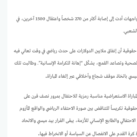
كما أعلنت الشرطة الأنغولية أنّ المواجهات أدت إلى إصابة أكثر من 270 شخصاً واعتقال 1500 آخرين، في
لشعبي.
قوقية أن إنفاق ملايين الدولارات على حدث رياضي في وقت تعاني فيه
 الصحية وتصاعد القمع، يشكّل “إهانة للكرامة الإنسانية”. وطالبت تلك
.
يسي باتخاذ موقف شجاع وأخلاقي عبر إلغاء المباراة
المباراة الاستعراضية مناسبة رمزية للاحتفال بمرور نصف قرن على
وقية تكريساً للتناقض بين صورة الاحتفاء الرياضي والواقع المأزوم
لاحتفالي والطابع الإنساني للأزمة، يبقى القرار بيد ميسي والاتحاد
.
 كرة القدم على الانفصال عن السياسة أو الانخراط فيها