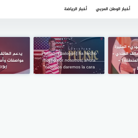
أخبار الوطن العربي
أخبار الرياضة
مودي» المثيرة
حالف الهندي –
Pulisic: “[Balogun] ha hecho
يدعم الهاتف
لمنطقة؟ –
mucho por nosotros; ahora
nosotros daremos la cara”
X9d – الأسبوع