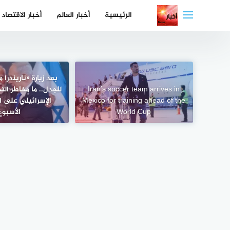
لتجاوز
الرئيسية
أخبار العالم
أخبار الاقتصاد
لى
لمحتوى
بعد زيارة «ناريندرا 
Iran’s soccer team arrives in
للجدل.. ما مخاطر الت
Mexico for training ahead of the
الإسرائيلي على ا
World Cup
الأسبوع