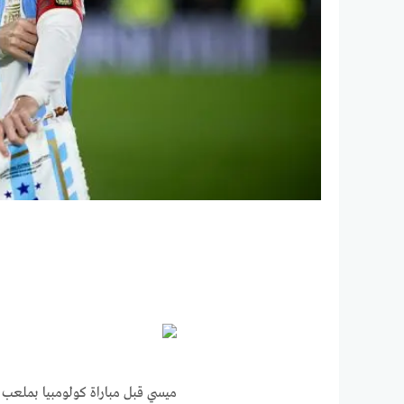
ميسي قبل مباراة كولومبيا بملعب المونيمونتال، 10 يونيو 2025