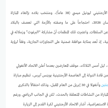
النجم الأرجنتيني ليونيل ميسي (38 عاماً)، ومنتخب بلاده بإلغاء المباراة
الاستعراضية المقرّرة في إبريل/نيسان 2026، احتجاجاً على ما وصفته بالأزمة التي تعصف بالبلاد
 عن السلطات. واعتبرت تلك المنظمات أنّ مشاركة “البرغوث” وزملائه في
قية، إذ تُعد بمثابة موافقة ضمنية على التجاوزات الجارية، وفقاً لرؤية
ليل أمس الثلاثاء، موقف المعارضين بعدما أعلن الاتحاد الأنغولي
ن قادة الدولة إلى العاصمة الأرجنتينية بوينس آيرس، تنظيم مباراة
نتين
وأنغولا في 30 إبريل من العام المقبل، وذلك احتفالاً بالذكرى
لمباراة من النشاطات المتعلقة بالحدث، لكن في الجانب الرياضي. ورغم
اة الاستعراضية، أشار الاتحاد الأرجنتيني لكرة القدم إلى الزيارة