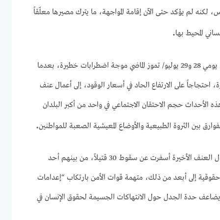
 لكنه لم يؤكد حتى الآن إقامة المواجهة، ما يترك مصيرها معلّقاً
.
ني المحيط بها
وشهدت العاصمة الأنغولية لواندا يومي 28 و29 يوليو/ تموز الماضي موجة اضطرابات خطيرة، بعدما
 احتجاجاً على الارتفاع الحاد في أسعار الوقود، إلى أعمال عنف
ه الأحداث حجم الاحتقان الاجتماعي في واحد من أكبر البلدان
.
فوارق بين الثروة الطبيعية والأوضاع المعيشية الصعبة للمواطنين
وكشفت الشرطة الأنغولية أن أعمال العنف الأخيرة أسفرت عن سقوط 30 قتيلاً، من بينهم أحد
وقية إلى أبعد من ذلك، متهمة قوات الأمن بارتكاب “إعدامات
يضاعف حدة الجدل حول الانتهاكات الجسيمة لحقوق الإنسان في