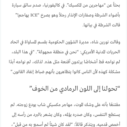
بحثاً عن “مهاجرين من المكسيك”. في كاليفورنيا، صدم سائق سيارة
بأضواء الشرطة وصفارات الإنذار رجلاً وهو يصرخ “ICE يهاجم!”
قالت الشرطة في بيانها.
وقالت نورين شاه، مديرة الشؤون الحكومية بقسم المساواة في اتحاد
الحريات المدنية الأمريكي: “نحن في منطقة مجهولة”. “في هذا البلد،
لم نواجه قط أشخاصًا يرتدون أقنعة مثل هذه. لذلك، لم نواجه أبدًا
مشكلة كهذه لأن الناس كانوا يتظاهرون بأنهم ضباط إنفاذ القانون.”
“تحولنا إلى اللون الرمادي من الخوف”
مقتنعًا بأنه على وشك الموت، مهاجر مكسيكي شاب يودع زوجته. لم
يستطع التنفس، وكان صدره يؤلمه، وكان يشعر بالبرد من رأسه إلى
أخمص قدميه. ويتذكر قائلاً: “لقد كان شيئاً لم أسمع به من قبل”،