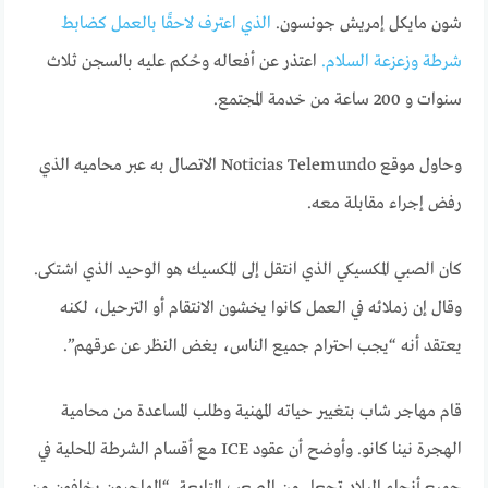
شون مايكل إمريش جونسون.
الذي اعترف لاحقًا بالعمل كضابط
شرطة وزعزعة السلام.
اعتذر عن أفعاله وحُكم عليه بالسجن ثلاث
سنوات و 200 ساعة من خدمة المجتمع.
وحاول موقع Noticias Telemundo الاتصال به عبر محاميه الذي
رفض إجراء مقابلة معه.
كان الصبي المكسيكي الذي انتقل إلى المكسيك هو الوحيد الذي اشتكى.
وقال إن زملائه في العمل كانوا يخشون الانتقام أو الترحيل، لكنه
يعتقد أنه “يجب احترام جميع الناس، بغض النظر عن عرقهم”.
قام مهاجر شاب بتغيير حياته المهنية وطلب المساعدة من محامية
الهجرة نينا كانو. وأوضح أن عقود ICE مع أقسام الشرطة المحلية في
جميع أنحاء البلاد تجعل من الصعب المتابعة. “المهاجرون يخافون من