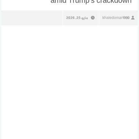
amid Trump’s crackdown
khaledomar1990
مايو 25, 2026