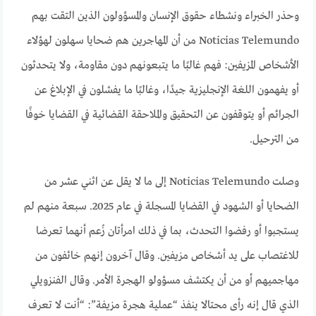
وحذر الخبراء ونشطاء حقوق الإنسان والمسؤولون الذين التقت بهم
Noticias Telemundo من أن المهاجرين هم ضحايا سهلون لهؤلاء
الأشخاص المزيفين: فهم غالبًا ما يتبعونهم دون مقاومة، ولا يتحدثون
أو يفهمون اللغة الإنجليزية جيدًا، وغالبًا ما يفشلون في الإبلاغ عن
الجرائم أو يتوقفون عن التحقيق والملاحقة القضائية في القضايا خوفًا
من الترحيل.
وصلت Noticias Telemundo إلى ما لا يقل عن اثني عشر من
الضحايا أو الشهود في القضايا المسجلة في عام 2025. سبعة منهم لم
يستجبوا أو رفضوا التحدث، بما في ذلك امرأتان زُعم أنهما تعرضا
للاغتصاب على يد أشخاص مزيفين. وقال آخرون إنهم خائفون من
مهاجميهم أو من أن يكتشف مسؤولو الهجرة الأمر. وقال الفنزويلي
الذي قال إنه رأى محتالا ينفذ “عملية هجرة مزيفة”: “أنت لا تعرف