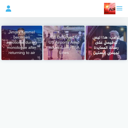
لتجاوز
لى
لمحتوى
Jimmy Kimmel
ترامب: هذا ليس
ICE Deployed to
becomes
توقيعي على
US Airports Amid
emotional during
رسالة المعايدة
Hours-Long TSA
monologue after
لجيفري إبستين
Lines
returning to air