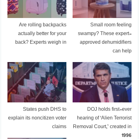
Are rolling backpacks
Small room feeling
actually better for your
swampy? These expert-
back? Experts weigh in
approved dehumidifiers
can help
States push DHS to
DOJ holds first-ever
explain its noncitizen voter
hearing of ‘Alien Terrorist
claims
Removal Court,’ created in
1996