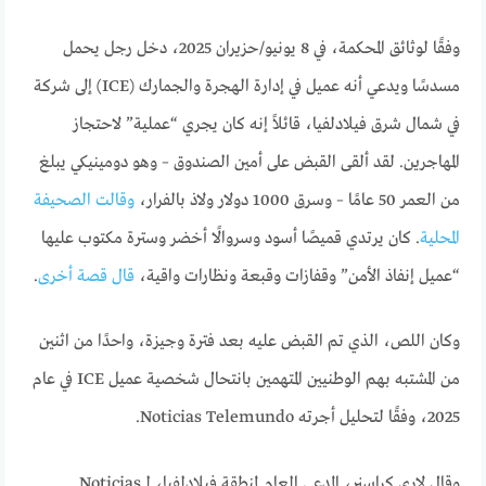
وفقًا لوثائق المحكمة، في 8 يونيو/حزيران 2025، دخل رجل يحمل
مسدسًا ويدعي أنه عميل في إدارة الهجرة والجمارك (ICE) إلى شركة
في شمال شرق فيلادلفيا، قائلاً إنه كان يجري “عملية” لاحتجاز
المهاجرين. لقد ألقى القبض على أمين الصندوق – وهو دومينيكي يبلغ
من العمر 50 عامًا – وسرق 1000 دولار ولاذ بالفرار،
وقالت الصحيفة
المحلية
. كان يرتدي قميصًا أسود وسروالًا أخضر وسترة مكتوب عليها
“عميل إنفاذ الأمن” وقفازات وقبعة ونظارات واقية،
قال قصة أخرى
.
وكان اللص، الذي تم القبض عليه بعد فترة وجيزة، واحدًا من اثنين
من المشتبه بهم الوطنيين المتهمين بانتحال شخصية عميل ICE في عام
2025، وفقًا لتحليل أجرته Noticias Telemundo.
وقال لاري كراسنر، المدعي العام لمنطقة فيلادلفيا، لـ Noticias