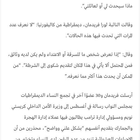
ماذا سيحدث لي أو لعائلتي”.
وقالت النائبة لورا فريدمان، ديمقراطية من كاليفورنيا: “لا نعرف عدد
المرات التي تحدث فيها هذه الحالات”.
وقال: “إذا تعرض شخص ما للسرقة أو الاعتداء ولم يكن لديه وثائق،
فمن المحتمل ألا يأتي في هذا المكان لتقديم شكوى إلى الشرطة”. “من
الممكن أن يحدث هذا أكثر مما نعرفه.”
أرسلت فريدمان و30 عضوًا آخر في تجمع النساء الديمقراطيات
بمجلس النواب رسالة في أغسطس إلى وزيرة الأمن الداخلي كريستي
نويم ومسؤولي إدارة ترامب يطالبون فيها عملاء إدارة الهجرة
والجمارك بتقديم أنفسهم “بشكل علني وواضح”، محذرين من أن
الإجراءات العشوائية تزيد من عدم اليقين لدى النساء وتخشى من