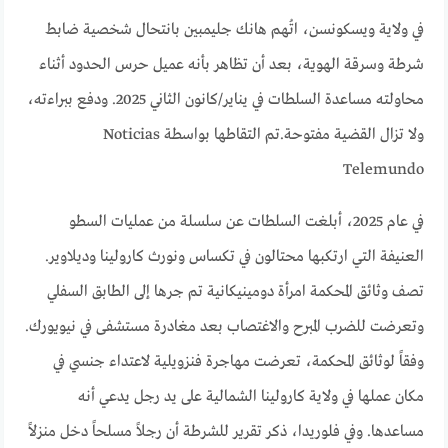
في ولاية ويسكونسن، اتُهم هانك جليمبين بانتحال شخصية ضابط
شرطة وسرقة الهوية، بعد أن تظاهر بأنه عميل حرس الحدود أثناء
محاولته مساعدة السلطات في يناير/كانون الثاني 2025. ودفع ببراءته،
ولا تزال القضية مفتوحة.
تم التقاطها بواسطة Noticias
Telemundo
في عام 2025، أبلغت السلطات عن سلسلة من عمليات السطو
العنيفة التي ارتكبها محتالون في تكساس ونورث كارولينا وديلاوير.
تصف وثائق المحكمة امرأة دومينيكانية تم جرها إلى الطابق السفلي
وتعرضت للضرب المبرح والاغتصاب بعد مغادرة مستشفى في نيويورك.
وفقاً لوثائق المحكمة، تعرضت مهاجرة فنزويلية لاعتداء جنسي في
مكان عملها في ولاية كارولينا الشمالية على يد رجل يدعي أنه
مساعدها. وفي فلوريدا، ذكر تقرير للشرطة أن رجلاً مسلحاً دخل منزلاً