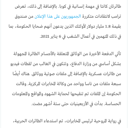
طائرتان كانتا في مهمة إنسانية في كوبا. بالإضافة إلى ذلك، تعرض
ترامب لانتقادات متكررة
الجمهوريون على هذا الإعلان
من صندوق
بقيمة 1.8 مليار دولار لأولئك الذين يدعون أنهم ضحايا الحكومة، بما
في ذلك المتهمين في أعمال الشغب في 6 يناير 2021.
تأتي الدفعة الأخيرة من الوثائق المتعلقة بالأجسام الطائرة المجهولة
بشكل أساسي من وزارة الدفاع، وتتكون في الغالب من لقطات فيديو
من طائرات عسكرية بالإضافة إلى ملفات صوتية ووثائق. هناك أيضًا
سبعة ملفات من ناسا وواحد من وكالة المخابرات المركزية. وقالت
الحكومة إن الملفات تم تنقيحها لحماية الشهود والمواقع والمعلومات
الحساسة. بدأت في الأربعينيات حتى ستة أشهر مضت.
في رواية المروحية لرئيس المخابرات، تم استدعاء الطائرات الحربية،