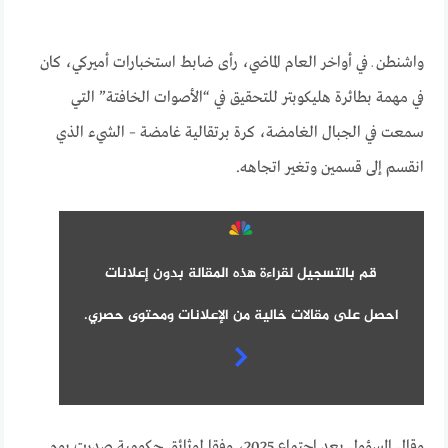
واشنطن ـ في أواخر العام الماضي، رأى ضابط استخبارات أميركي، كان
في مهمة بطائرة هليكوبتر للتحقيق في “الأصوات الخافتة” التي
سمعت في الجبال الغامضة، كرة برتقالية غامضة – الشيء الذي
انقسم إلى قسمين وتغير اتجاهه.
قم بالتسجيل لقراءة هذه المقالة بدون إعلانات
احصل على مقالات خالية من الإعلانات ومحتوى حصري.
وقال المسؤول بعد اجتماع 2025، وفقا لوثائق حكومية صدرت يوم