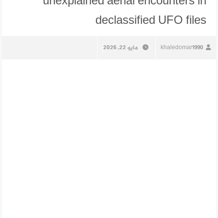
unexplained aerial encounters in
declassified UFO files
khaledomar1990
مايو 22, 2026