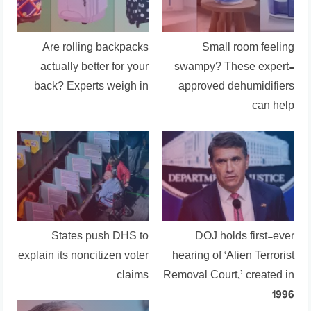
Are rolling backpacks
Small room feeling
actually better for your
swampy? These expert-
back? Experts weigh in
approved dehumidifiers
can help
States push DHS to
DOJ holds first-ever
explain its noncitizen voter
hearing of ‘Alien Terrorist
claims
Removal Court,’ created in
1996