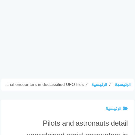
الرئيسية
⁄
الرئيسية
⁄
Pilots and astronauts detail unexplained aerial encounters in declassified UFO files
الرئيسية
Pilots and astronauts detail