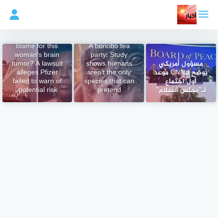
لتجاوز
لى
لمحتوى
Is Depo-Provera
birth control to
blame for this
A bonobo tea
woman’s brain
party: Study
مسؤول أمريكي
shows humans
tumor? A lawsuit
يوضح لـCNN موعد
aren’t the only
alleges Pfizer
أول اجتماع
species that can
failed to warn of
لـ”مجلس السلام”
pretend
potential risk.