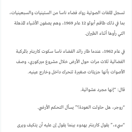
تسجل الملفات الصوتية رواد فضاء ناسا من الستينيات والسبعينيات،
بما في ذلك طاقم أبولو 12 عام 1969، وهم يصفون الأشياء المذهلة
التي رأوها أثناء الطيران.
في عام 1962، عندما طار رائد الفضاء ناسا سكوت كاربنتر بالمركبة
الفضائية ثلاث مرات حول الأرض خلال مشروع ميركوري، وصف
الأصوات بأنها جزيئات صغيرة تتحرك داخل وخارج عينيه.
قال: “إنها مجرد عشوائية.
“روجر، هل حاولت العودة؟” يسأل التحكم الأرضي.
“سيء،” يقول كاربنتر بهدوء بينما يقول إن عليه أن يتكيف ويرى