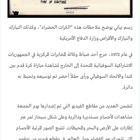
رسم بياني يوضح ملاحظات هذه “الكرات الخضراء”، وكذلك النيازك
والنيازك والأقراص.
وزارة الدفاع الأمريكية
في عام 1972، خرج أحد ضباط وكالة المخابرات المركزية في الجمهوريات
الاشتراكية السوفياتية المتحدة إلى الخارج لمشاهدة مباراة كرة قدم بين
كندا والاتحاد السوفياتي ورأى حقلاً أخضر تم توسيعه وتحيط به
دائرة.
تتضمن العديد من مقاطع الفيديو التي تم إصدارها يوم الجمعة
مشاهدات لأجسام مستديرة ودائرية وعلى شكل سيجار تمر عبر
إطارات على الأرض والبحر والمحيطات. تتتبع الصور المرئية الأجسام
التي تتحرك عبر الفضاء حول العالم. في مقطع فيديو من نوفمبر