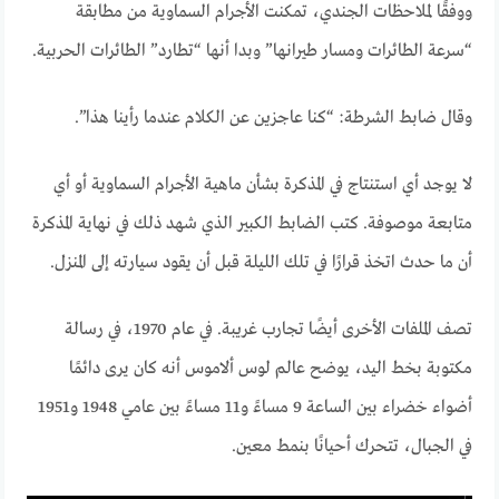
ووفقًا لملاحظات الجندي، تمكنت الأجرام السماوية من مطابقة
“سرعة الطائرات ومسار طيرانها” وبدا أنها “تطارد” الطائرات الحربية.
وقال ضابط الشرطة: “كنا عاجزين عن الكلام عندما رأينا هذا”.
لا يوجد أي استنتاج في المذكرة بشأن ماهية الأجرام السماوية أو أي
متابعة موصوفة. كتب الضابط الكبير الذي شهد ذلك في نهاية المذكرة
أن ما حدث اتخذ قرارًا في تلك الليلة قبل أن يقود سيارته إلى المنزل.
تصف الملفات الأخرى أيضًا تجارب غريبة. في عام 1970، في رسالة
مكتوبة بخط اليد، يوضح عالم لوس ألاموس أنه كان يرى دائمًا
أضواء خضراء بين الساعة 9 مساءً و11 مساءً بين عامي 1948 و1951
في الجبال، تتحرك أحيانًا بنمط معين.