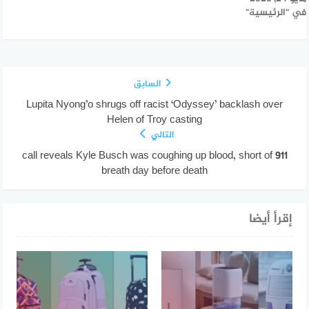
في "الرئيسية"
السابق
Lupita Nyong’o shrugs off racist ‘Odyssey’ backlash over
Helen of Troy casting
التالي
911 call reveals Kyle Busch was coughing up blood, short of
breath day before death
إقرأ أيضا