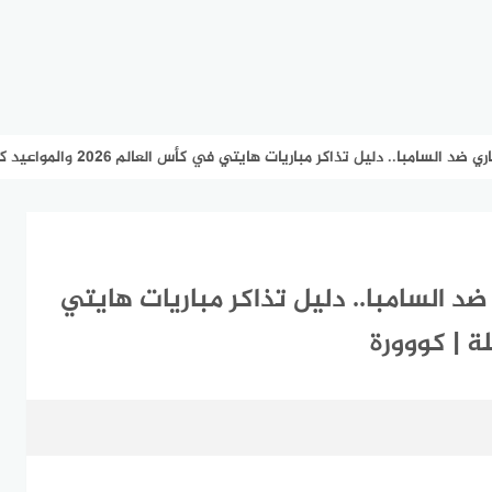
 وصِدام ناري ضد السامبا.. دليل تذاكر مباريات هايتي