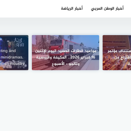
أخبار الوطن العربي
أخبار الرياضة
ستئناف مؤتمر
مواعيد قطارات الصعيد اليوم الإثنين
acting and
اقتراح من
16 فبراير 2026.. المكيفة والروسية
 minidramas.
ة
وتالجو – الأسبوع
illion industry.