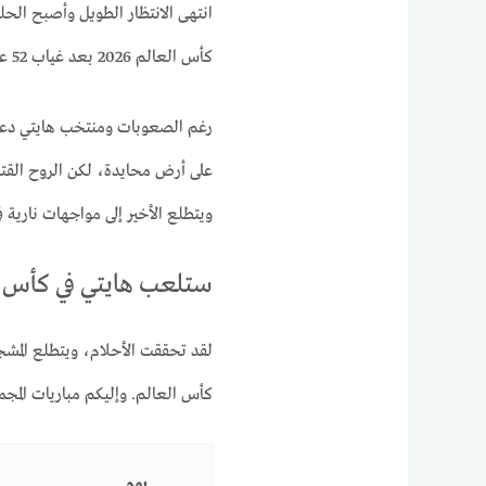
انتهى الانتظار الطويل وأصبح الح
كأس العالم 2026 بعد غياب 52 عاما، خاصة أنه شارك في نهائيات كأس العالم عام 1974 في ألمانيا.
رغم الصعوبات ومنتخب هايتي د
على أرض محايدة، لكن الروح القتا
ويتطلع الأخير إلى مواجهات نارية في
ستلعب هايتي في كأس العا
لقد تحققت الأحلام، ويتطلع المشج
كأس العالم. وإليكم مباريات المجموعة C الم
يوم