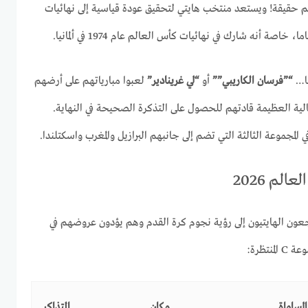
لم حقيقة! ويستعد منتخب هايتي لتحقيق عودة قياسية إلى نهائيات
عا…
“”فرسان الكاريبي””
أو
“لي غرينادير”
لعبوا مبارياتهم على أرضهم
لية العظيمة قادتهم للحصول على التذكرة الصحيحة في النهاية.
 المجموعة الثالثة التي تضم إلى جانبهم البرازيل والمغرب واسكتلندا.
لم 2026
عون الهايتيون إلى رؤية نجوم كرة القدم وهم يؤدون عروضهم في
نتظرة:
المساواة
مكان
التذاكر