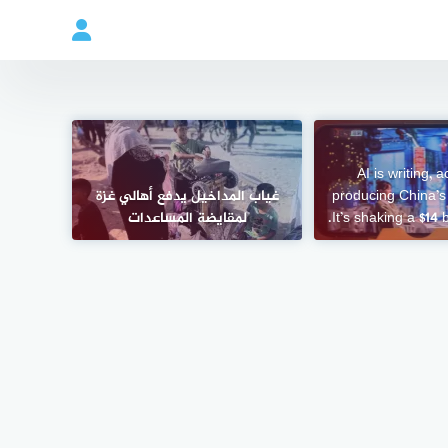
AI is writing, 
producing China’s
غياب المداخيل يدفع أهالي غزة
It’s shaking a $14 b
لمقايضة المساعدات