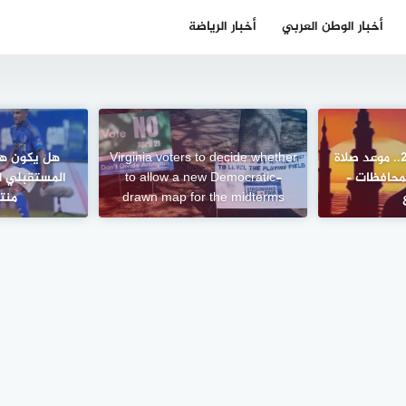
أخبار الوطن العربي
أخبار الرياضة
أول يوم رمضان 2026.. موعد صلاة
Virginia voters to decide whether
هل يكون ه
محافظات –
to allow a new Democratic-
المستقبلي 
drawn map for the midterms
منت