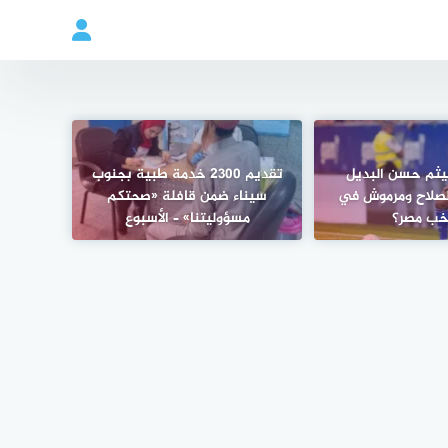
يثم حسن البديل
تقديم 2300 خدمة طبية بجنوب
لصلاح ومرموش في
سيناء ضمن قافلة «صحتكم
خب مصر؟
مسؤوليتنا» – الأسبوع