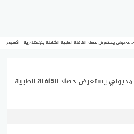
مد وتوزيع 595 نظارة».. مدبولي يستعرض حصاد القافلة الطبية