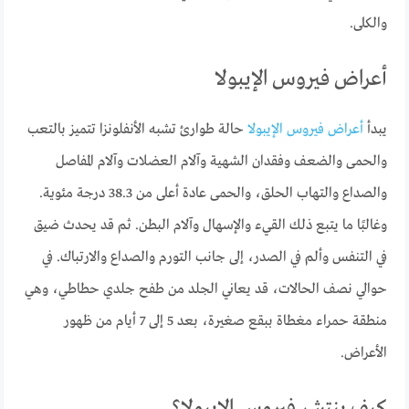
والكلى.
أعراض فيروس الإيبولا
يبدأ
أعراض فيروس الإيبولا
حالة طوارئ تشبه الأنفلونزا تتميز بالتعب
والحمى والضعف وفقدان الشهية وآلام العضلات وآلام المفاصل
والصداع والتهاب الحلق، والحمى عادة أعلى من 38.3 درجة مئوية.
وغالبًا ما يتبع ذلك القيء والإسهال وآلام البطن. ثم قد يحدث ضيق
في التنفس وألم في الصدر، إلى جانب التورم والصداع والارتباك. في
حوالي نصف الحالات، قد يعاني الجلد من طفح جلدي حطاطي، وهي
منطقة حمراء مغطاة ببقع صغيرة، بعد 5 إلى 7 أيام من ظهور
الأعراض.
كيف ينتشر فيروس الإيبولا؟