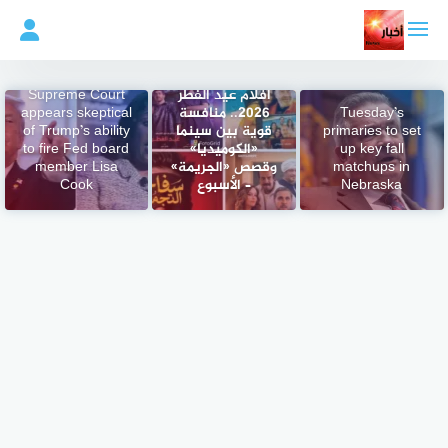
لتجاوز
لى
لمحتوى
أفلام عيد الفطر
Supreme Court
Tuesday’s
2026.. منافسة
appears skeptical
primaries to set
قوية بين سينما
of Trump’s ability
up key fall
«الكوميديا»
to fire Fed board
matchups in
وقصص «الجريمة»
member Lisa
Nebraska
– الأسبوع
Cook