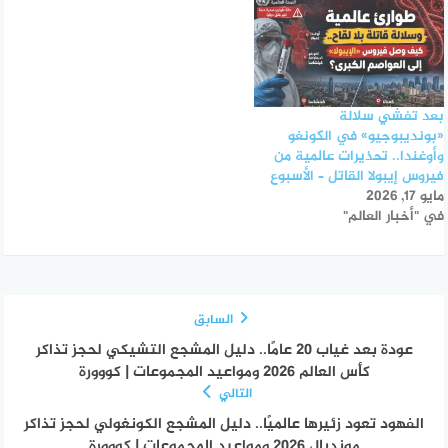
بعد تفشي سلالة
«بونديبوجيو» في الكونغو
وأوغندا.. تحذيرات عالمية من
فيروس إيبولا القاتل – الأسبوع
مايو 17, 2026
في "أخبار العالم"
السابق
عودة بعد غياب 20 عامًا.. دليل المشجع التشيكي لحجز تذاكر
كأس العالم 2026 ومواعيد المجموعات | كووورة
التالي
الفهود تعود زئيرها عالميًا.. دليل المشجع الكونغولي لحجز تذاكر
مونديال 2026 ومواعيد المجموعات | كووورة