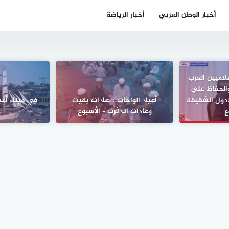
أخبار الوطن العربي
أخبار الرياضة
علاميين العرب
الحفاظ على
لدول الشقيقة
أعياد الواحات.. .عادات بقيت
في ميناء أمس
ع
وعادات اندثرت – الأسبوع
ي