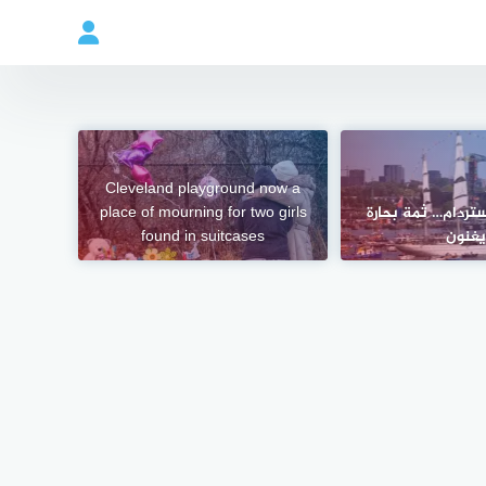
Cleveland playground now a
تردام… ثمة بحارة
place of mourning for two girls
غنون
found in suitcases