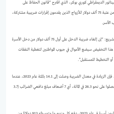
تور الديمقراطي كوري بوكر، الذي اقترح “قانون الحفاظ على
راتبك”. ويدعو الاقتراح إلى الإعفاء من عتبة 75 ألف دولار للأزواج الذين يقدمون إقرارات ضريبية مشتركة،
 الأسر.
وقال بوكر في بيان أعلن فيه عن التشريع: “إن إلغاء ضريبة الدخل على أول 75 ألف دولار من دخل الأسرة
 هذا التخفيض سيضع الأموال في جيوب المواطنين لتغطية النفقات
ئ أو التخطيط للمستقبل”.
وبحسب تحليل مؤسسة الضرائب، فإن الزيادة في معدل الضريبة وصلت إلى 14.1 بالمئة عام 2023، عندما
1 في المائة حصلوا على نحو 26.3 في المائة، أي 7 أضعاف مبلغ دافعي الضرائب (3.7
وشمل النصف الأدنى أكثر من 76 مليون أسرة في عام 2023، دفع كل منهم ما متوسطه 913 دولارًا من