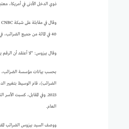
ذوي الدخل الأدنى في أمريكا، معتب
وقال في مقابلة على شبكة CNBC الأمريكية
40 في المائة من جميع الضرائب، في حين يدفع النصف الأدنى حوالي 3 في المائة فقط.
وقال بيزوس: “لا أعتقد أن الرقم يجب أن يكون 3%، ولكن أعتقد أ
بحسب بيانات مؤسسة الضرائب، است
الضرائب)، قام الوسيط بتغيير ال
العام.
ووصف السيد بيزوس الضرائب المفر