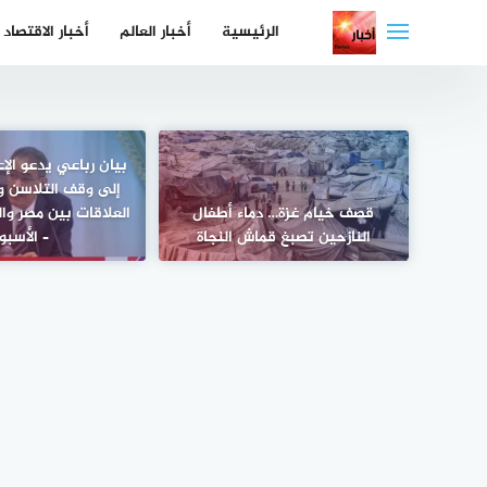
لتجاوز
الرئيسية
أخبار العالم
أخبار الاقتصاد
لى
لمحتوى
بيان رباعي يدعو الإ
إلى وقف التلاسن و
قصف خيام غزة… دماء أطفال
العلاقات بين مصر وا
النازحين تصبغ قماش النجاة
– الأسبو