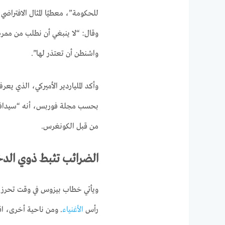
للحكومة”، معطيًا المثال الافتراض
وقال: “لا ينبغي أن نطلب من ممر
واشنطن أن تعتذر لها”.
بحسب مجلة فوربس، أنه “سيدافع”
من قبل الكونغرس.
الضرائب تثبط ذوي الد
ويأتي خطاب بيزوس في وقت تحرز في
رأس
الأغنياء
. ومن ناحية أخرى، اق