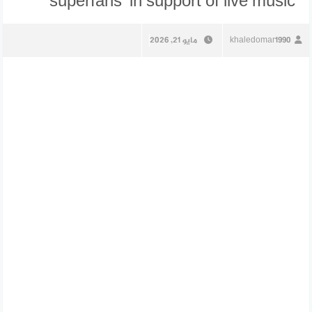
‘superfans’ in support of live music
khaledomar1990
مايو 21, 2026