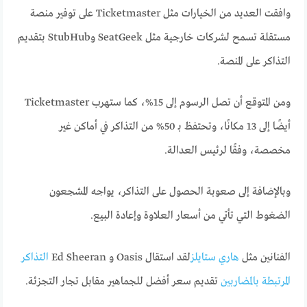
وافقت العديد من الخيارات مثل Ticketmaster على توفير منصة
مستقلة تسمح لشركات خارجية مثل SeatGeek وStubHub بتقديم
التذاكر على المنصة.
ومن المتوقع أن تصل الرسوم إلى 15%، كما ستهرب Ticketmaster
أيضًا إلى 13 مكانًا، وتحتفظ بـ 50% من التذاكر في أماكن غير
مخصصة، وفقًا لرئيس العدالة.
وبالإضافة إلى صعوبة الحصول على التذاكر، يواجه المشجعون
الضغوط التي تأتي من أسعار العلاوة وإعادة البيع.
الفنانين مثل
هاري ستايلز
لقد استقال Oasis و Ed Sheeran
التذاكر
المرتبطة بالمضاربين
تقديم سعر أفضل للجماهير مقابل تجار التجزئة.