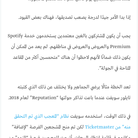
إذا بدا الأمر جيدًا لدرجة يصعب تصديقها، فهناك بعض القيود.
يجب أن يكون المشتركون بالغين معتمدين يستخدمون خدمة Spotify
Premium والعروض والعروض في مناطقهم. لم يعد من الممكن أن
يكون ذلك ضمانًا لأنهم لاحظوا أن هناك “متحمسين أكثر من المقاعد
المتاحة في الجولة”.
تعد الخطة مثالًا يرضي الجماهير ولا يختلف عن ذلك الذي كتبته
تايلور سويفت عندما باعت تذاكر جولتها “Reputation” لعام 2018.
في ذلك الوقت، استخدمه سويفت
نظام “المعجب الذي تم التحقق
منه” من Ticketmaster
لكن تم منح المشجعين الفرصة “لإضافة”
مكانهم في قائمة انتظار المبيعات. أتيحت للمعجبين فرصة “النمو” من