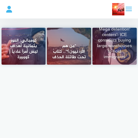
لتجاوز
لى
لمحتوى
‘Mega detention
centers’: ICE
considers buying
كومباني: الفوز
large warehouses
"من هم
بثمانية أهداف
to hold
الأردنيون؟".. كتابٌ
ليس أمراً عادياً |
immigrants
تحت طائلة الحذف
كووورة