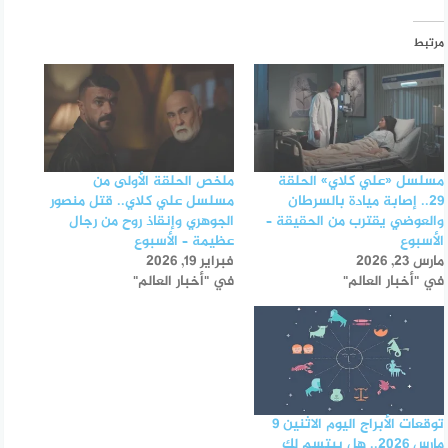
مرتبط
مسلسل «علي كلاي» الحلقة
ملخص الحلقة الأولى من
29.. إصابة ميادة بالسرطان
مسلسل علي كلاي.. قتل منصور
والعوضي يقترب من الحقيقة –
الجوهري وإنقاذ روح من رجال
الأسبوع
عظيمة – الأسبوع
مارس 23, 2026
فبراير 19, 2026
في "أخبار العالم"
في "أخبار العالم"
توقعات الأبراج اليوم الاثنين 9
مارس 2026.. هل يبتسم لك