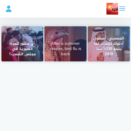
لتجاوز
لى
لمحتوى
المصعبي: أسطول
أدنوك للإمداد نما
After a summer
أيُّ حضور للمرأة
بنحو 130% منذ
respite, bird flu is
السورية في
2019
back
مجلس الشعب؟