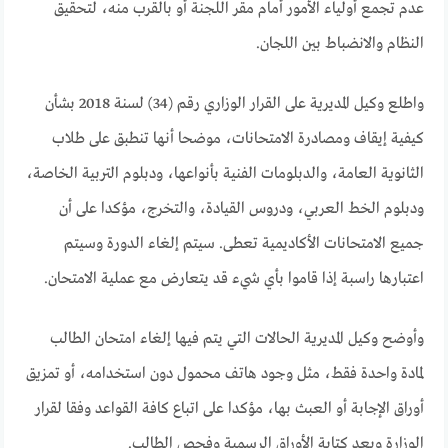
عدم تجمع أولياء الأمور أمام مقر اللجنة أو بالقرب منه، لتحقيق
النظام والانضباط بين اللجان.
واطلع وكيل المديرية على القرار الوزاري رقم (34) لسنة 2018 بشأن
كيفية إيقاف ومصادرة الامتحانات، موضحا أنها تنطبق على طلاب
الثانوية العامة، والدبلومات الفنية بأنواعها، ودبلوم التربية الخاصة،
ودبلوم الخط العربي، ودروس القيادة، والتخرج، مؤكدا على أن
جميع الامتحانات الأكاديمية تعطى. سيتم إلغاء الدورة وسيتم
اعتبارها راسبة إذا قاموا بأي شيء قد يتعارض مع عملية الامتحان.
وأوضح وكيل المديرية الحالات التي يتم فيها إلغاء امتحان الطالب
لمادة واحدة فقط، مثل وجود هاتف محمول دون استخدامه، أو تمزيق
أوراق الإجابة أو العبث بها، مؤكدا على اتباع كافة القواعد وفقا لقرار
الوزارة وبعد كتابة الأوراق الرسمية وفحص الطالب.