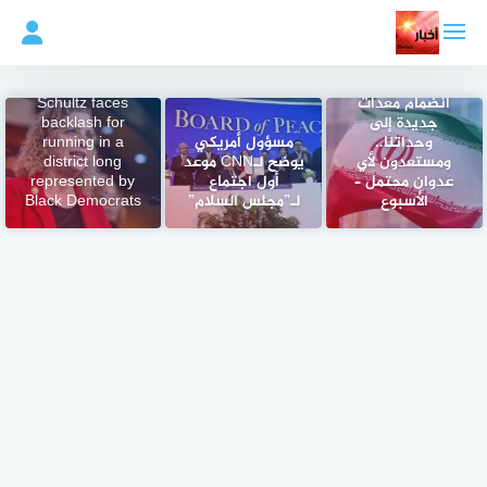
لتجاوز
لى
لمحتوى
Rep. Debbie
الدفاع الإيرانية:
Wasserman
انضمام معدات
Schultz faces
جديدة إلى
backlash for
وحداتنا..
مسؤول أمريكي
running in a
ومستعدون لأي
يوضح لـCNN موعد
district long
عدوان محتمل –
أول اجتماع
represented by
الأسبوع
لـ”مجلس السلام”
Black Democrats