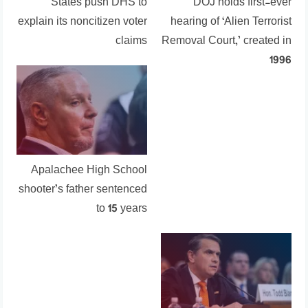
States push DHS to
DOJ holds first-ever
explain its noncitizen voter
hearing of ‘Alien Terrorist
claims
Removal Court,’ created in
1996
Apalachee High School
shooter’s father sentenced
to 15 years