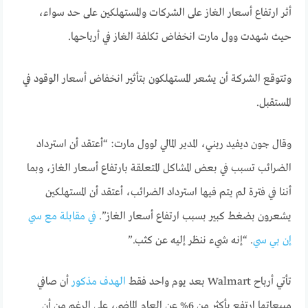
أثر ارتفاع أسعار الغاز على الشركات والمستهلكين على حد سواء،
حيث شهدت وول مارت انخفاض تكلفة الغاز في أرباحها.
وتتوقع الشركة أن يشعر المستهلكون بتأثير انخفاض أسعار الوقود في
المستقبل.
وقال جون ديفيد ريني، المدير المالي لوول مارت: “أعتقد أن استرداد
الضرائب تسبب في بعض المشاكل المتعلقة بارتفاع أسعار الغاز، وبما
أننا في فترة لم يتم فيها استرداد الضرائب، أعتقد أن المستهلكين
يشعرون بضغط كبير بسبب ارتفاع أسعار الغاز”.
في مقابلة مع سي
إن بي سي
. “إنه شيء ننظر إليه عن كثب.”
تأتي أرباح Walmart بعد يوم واحد فقط
الهدف مذكور
أن صافي
مبيعاتها ارتفع بأكثر من 6% عن العام الماضي، على الرغم من أن