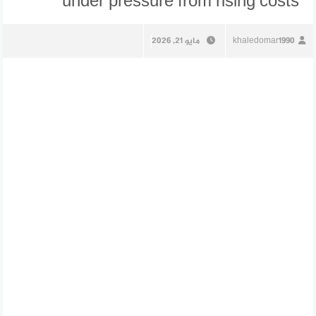
under pressure from rising costs
khaledomar1990
مايو 21, 2026