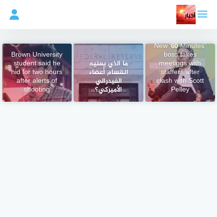
لتجاوز
لى
لمحتوى
New ‘60 Minutes’
Brown University
boss takes
meetings with
ما الذي يعنيه
student said he
staffers after
انقسام أعضاء
hid for two hours
clash with Scott
الفيدرالي
after alerts of
Pelley
الأميركي؟
shooting