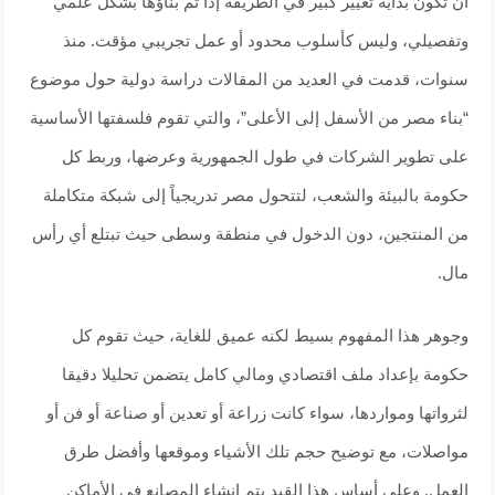
أن تكون بداية تغيير كبير في الطريقة إذا تم بناؤها بشكل علمي
وتفصيلي، وليس كأسلوب محدود أو عمل تجريبي مؤقت. منذ
سنوات، قدمت في العديد من المقالات دراسة دولية حول موضوع
“بناء مصر من الأسفل إلى الأعلى”، والتي تقوم فلسفتها الأساسية
على تطوير الشركات في طول الجمهورية وعرضها، وربط كل
حكومة بالبيئة والشعب، لتتحول مصر تدريجياً إلى شبكة متكاملة
من المنتجين، دون الدخول في منطقة وسطى حيث تبتلع أي رأس
مال.
وجوهر هذا المفهوم بسيط لكنه عميق للغاية، حيث تقوم كل
حكومة بإعداد ملف اقتصادي ومالي كامل يتضمن تحليلا دقيقا
لثرواتها ومواردها، سواء كانت زراعة أو تعدين أو صناعة أو فن أو
مواصلات، مع توضيح حجم تلك الأشياء وموقعها وأفضل طرق
العمل. وعلى أساس هذا القيد يتم إنشاء المصانع في الأماكن