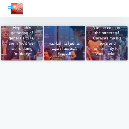
لتجاوز
لى
لمحتوى
Trump says he’ll
attend Pete
Hegseth’s
A tense calm on
gathering of
the streets of
generals to tell
Caracas masks
fears and
ما العوامل الداعمة
them ‘how well
uncertainty for
لانتعاشة الأسهم
we’re doing
Venezuelans
الصينية؟
militarily’