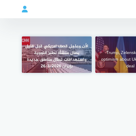
الأن وعاجل قصف امريكي قبل قليل
Trump, Zelensk
يطال منشأة نطنز النووية
optimism about U
واستهدافات تطال مناطق جديدة
deal
بإيران 26/3/2026