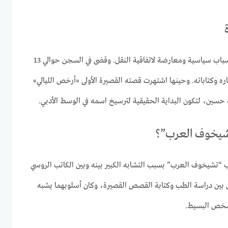
اعتقل يوسف إدريس عام 1954 لأسباب سياسية ومعارضة لاتفاقية النقل. وقضى في السجن حوالي 13
اره وكتاباته. وحينها اشتهرت قصته القصيرة الأولى «أرخص الليالي»
 حسين، لتكون البداية الحقيقية لترسيخ اسمه في الوسط الأدبي.
تشيخوف العرب”؟
 “تشيخوف العرب” بسبب التشابه الكبير بينه وبين الكاتب الروسي
 بين دراسة الطب وكتابة القصص القصيرة، وكان أسلوبهما يشبه
لشخص البسيط.