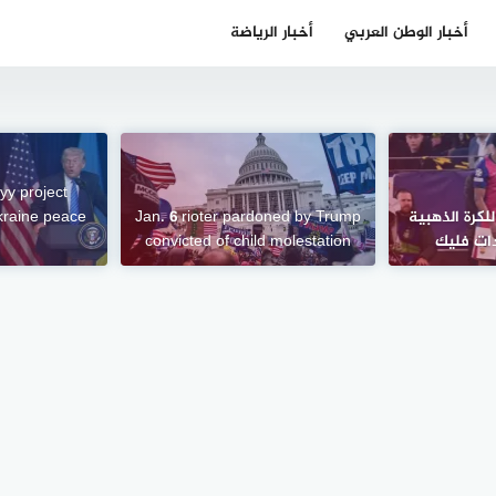
أخبار الوطن العربي
أخبار الرياضة
yy project
لكرة الذهبية
Jan. 6 rioter pardoned by Trump
kraine peace
دات فليك
convicted of child molestation