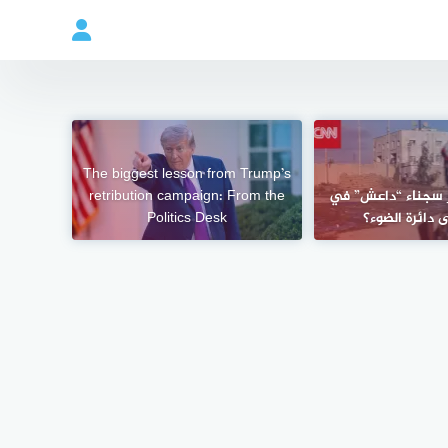
The biggest lesson from Trump’s
ر سجناء “داعش” في
retribution campaign: From the
ى دائرة الضوء؟
Politics Desk