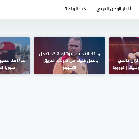
أخبار الوطن العربي
أخبار الرياضة
ماركا: انتخابات برشلونة قد تُعجّل
نزال عالمي
برحيل فليك عن تدريب الفريق –
لماذا عاد مصي
وسيك | كووورة
الأسبوع
سوريا إل