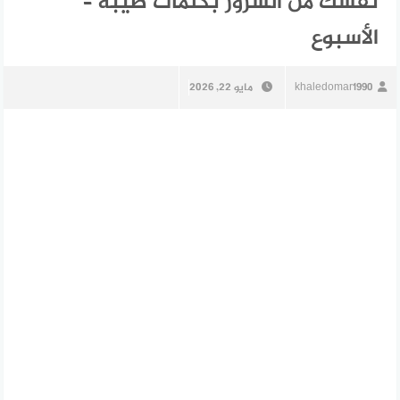
نفسك من الشرور بكلمات طيبة –
الأسبوع
khaledomar1990
مايو 22, 2026