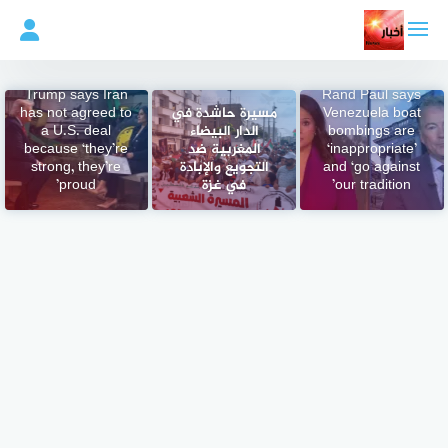
لتجاوز
لى
لمحتوى
Trump says Iran
Rand Paul says
Venezuela boat
مسيرة حاشدة في
has not agreed to
bombings are
الدار البيضاء
a U.S. deal
‘inappropriate’
المغربية ضد
because ‘they’re
and ‘go against
التجويع والإبادة
strong, they’re
our tradition’
في غزة
proud’