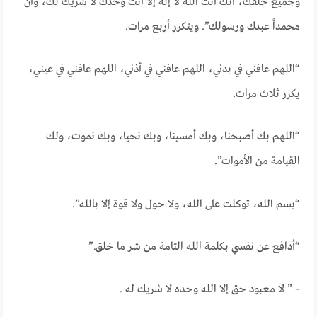
وجميع خلقك، أنك أنت الله لا إله إلا أنت وحدك لا شريك لك، وأن
محمداً عبدك ورسولك”. ويتكرر أربع مرات.
“اللهم عافني في بدني، اللهم عافني في أذني، اللهم عافني في عيني،
يكرر ثلاث مرات.
“اللهم بك أصبحنا، وبك أمسينا، وبك نحيا، وبك نموت، ولك
القيامة من الأموات”.
“بسم الله، توكلت على الله، ولا حول ولا قوة إلا بالله”.
“أدافع عن نفسي بكلمة الله التامة من شر ما خلق.”
– ” لا معبود حق إلا الله وحده لا شريك له .