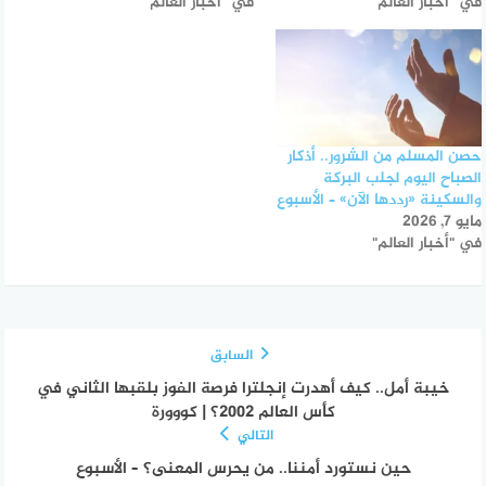
في "أخبار العالم"
في "أخبار العالم"
حصن المسلم من الشرور.. أذكار
الصباح اليوم لجلب البركة
والسكينة «رددها الآن» – الأسبوع
مايو 7, 2026
في "أخبار العالم"
السابق
خيبة أمل.. كيف أهدرت إنجلترا فرصة الفوز بلقبها الثاني في
كأس العالم 2002؟ | كووورة
التالي
حين نستورد أمننا.. من يحرس المعنى؟ – الأسبوع