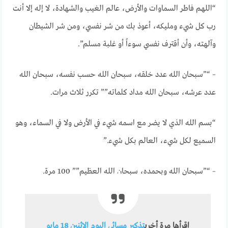
“اللهم فاطر السماوات والأرض، عالم الغيب والشهادة، لا إله إلا أنت
رب كل شيء ومليكه، أعوذ بك من شر نفسي، ومن شر الشيطان
وآلهته، وأن أقترف نفسي سوءاً أو غلبة مسلم”.
– “”سبحان الله عدد خلقه، سبحان الله حسب نفسه، سبحان الله
عدد عرشه، سبحان الله مداد كلماته”” تكرر ثلاث مرات.
“بسم الله الذي لا يضر مع اسمه شيء في الأرض ولا في السماء، وهو
السميع لكل شيء، العالم بكل شيء.”
– “”سبحان الله وبحمده، سبحان الله العظيم”” 100 مرة.
اقرأها مرة أخرى
تذكير مسائي اليوم الاثنين 18 مايو