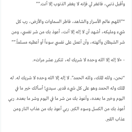
وأقبل ذنبي، فاغفر لي فإنه لا يغفر الذنوب إلا أنت.””
“”اللهم عالم الأسرار والشاهد، فاطر السماوات والأرض، رب كل
شيء ومليكه، أشهد أن لا إله إلا أنت، أعوذ بك من شر نفسي، ومن
شر الشيطان وآلهته، وأن أعمل على نفسي سوءاً أو أعطيه مسلماً.””
– «لا إله إلا الله وحده لا شريك له، تتكرر عشر مرات».
“نحن، ولله الملك، ولله الحمد”. لا إله إلا الله وحده لا شريك له. له
الملك وله الحمد وهو على كل شيء قدير. سيدي! أسألك خير ما في
اليوم وخير ما بعده، وأعوذ بك من شر ما في اليوم وشر ما بعده. ربي
أعوذ بك من الكسل وسوء الكبر. ربي أعوذ بك من عذاب النار ومن
عذاب القبر.