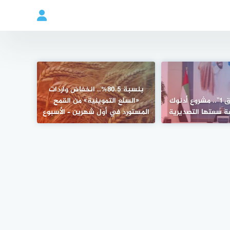
بنسبة 80.5%.. انخفاض واردات
خط “غرب-شرق 1”.. مشروع أدنوك
«السلع التموينية» من القمح
ة سعتها التصديرية
المستورد في أول شهرين – الأسبوع