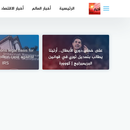
لتجاوز
الرئيسية
أخبار العالم
أخبار الاقتصاد
لى
لمحتوى
على خطى دوري الأبطال.. أرتيتا
ons legal basis for
يطالب بتعديل ثوري في قوانين
illion case against
البريميرليج | كووورة
IRS