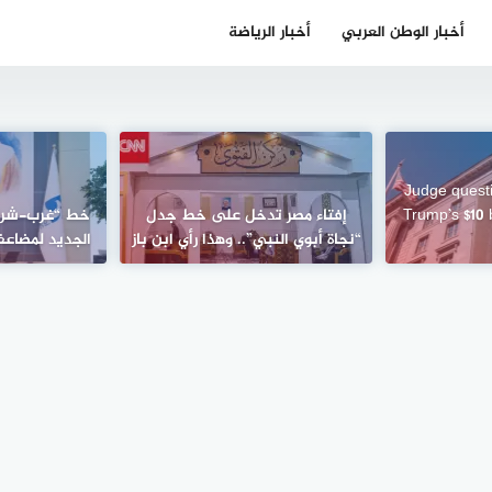
أخبار الوطن العربي
أخبار الرياضة
Judge questi
Trump’s $10 b
إفتاء مصر تدخل على خط جدل
“نجاة أبوي النبي”.. وهذا رأي ابن باز
الجديد لمضاعف