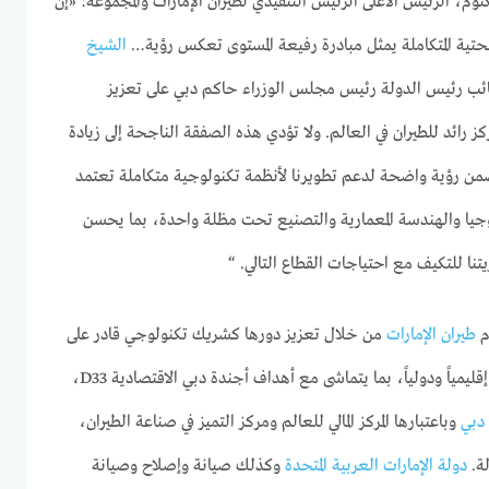
، الرئيس الأعلى الرئيس التنفيذي لطيران الإمارات والمجموعة: «إن
تية المتكاملة يمثل مبادرة رفيعة المستوى تعكس رؤية…
الشيخ
ئب رئيس الدولة رئيس مجلس الوزراء حاكم دبي على تعزيز
رائد للطيران في العالم. ولا تؤدي هذه الصفقة الناجحة إلى زيادة
من رؤية واضحة لدعم تطويرنا لأنظمة تكنولوجية متكاملة تعتمد
لوجيا والهندسة المعمارية والتصنيع تحت مظلة واحدة، بما يحسن
تنا للتكيف مع احتياجات القطاع التالي. “
م
طيران الإمارات
من خلال تعزيز دورها كشريك تكنولوجي قادر على
إقليمياً ودولياً، بما يتماشى مع أهداف أجندة دبي الاقتصادية D33،
دبي
وباعتبارها المركز المالي للعالم ومركز التميز في صناعة الطيران،
لة.
دولة الإمارات العربية المتحدة
وكذلك صيانة وإصلاح وصيانة