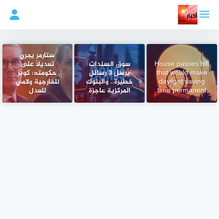
لتجاوز
لى
لمحتوى
ستارمر يجري
House passes bill
سوق السندات
تعديلاً على
that would make
يُرسل 3 رسائل
حكومته: كوبر
daylight saving
خطيرة.. والبنوك
للخارجية ولامي
time permanent
المركزية عاجزة
للعدل