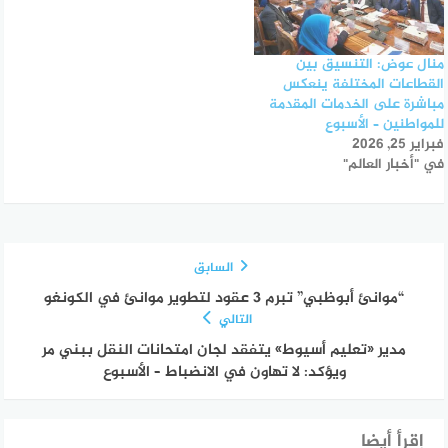
منال عوض: التنسيق بين
القطاعات المختلفة ينعكس
مباشرة على الخدمات المقدمة
للمواطنين – الأسبوع
فبراير 25, 2026
في "أخبار العالم"
السابق
“موانئ أبوظبي” تبرم 3 عقود لتطوير موانئ في الكونغو
التالي
مدير «تعليم أسيوط» يتفقد لجان امتحانات النقل ببني مر
ويؤكد: لا تهاون في الانضباط – الأسبوع
إقرأ أيضا