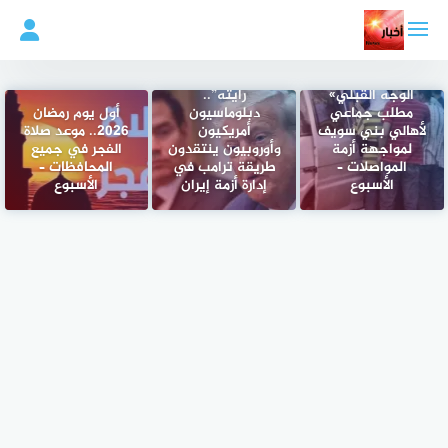
لتجاوز
لى
لمحتوى
عودة «أتوبيس
“أغرب شيء
الوجه القبلي»
رأيته”..
مطلب جماعي
دبلوماسيون
أول يوم رمضان
لأهالي بني سويف
أمريكيون
2026.. موعد صلاة
لمواجهة أزمة
وأوروبيون ينتقدون
الفجر في جميع
المواصلات –
طريقة ترامب في
المحافظات –
الأسبوع
إدارة أزمة إيران
الأسبوع