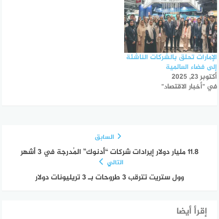
الإمارات تحلق بالشركات الناشئة
إلى فضاء العالمية
أكتوبر 23, 2025
في "أخبار الاقتصاد"
السابق
11.8 مليار دولار إيرادات شركات “أدنوك” المُدرجة في 3 أشهر
التالي
وول ستريت تترقب 3 طروحات بـ 3 تريليونات دولار
إقرأ أيضا