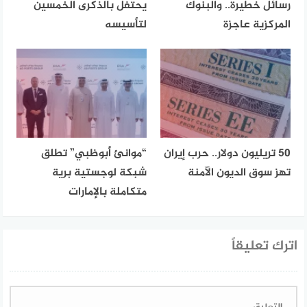
رسائل خطيرة.. والبنوك
يحتفل بالذكرى الخمسين
المركزية عاجزة
لتأسيسه
50 تريليون دولار.. حرب إيران
“موانئ أبوظبي” تطلق
تهز سوق الديون الآمنة
شبكة لوجستية برية
متكاملة بالإمارات
اترك تعليقاً