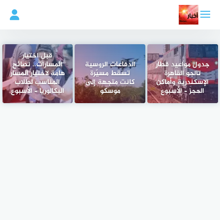
لتجاوز
لى
لمحتوى
قبل اختيار
جدول مواعيد قطار
الدفاعات الروسية
المسارات.. نصائح
تالجو القاهرة
تسقط مسيّرة
هامة لاختيار المسار
الإسكندرية وأماكن
كانت متجهة إلى
المناسب لطلاب
الحجز – الأسبوع
موسكو
البكالوريا – الأسبوع