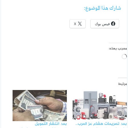
شارك هذا الموضوع:
فيس بوك
X
معجب بهذه:
جاري
التحميل…
مرتبط
بعد تصريحات هشام عز العرب..
بعد انتشار التمويل