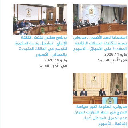
استعدادا لعيد الأضحى.. مدبولي
برنامج وطني لخفض تكلفة
يوجه بتكثيف الحملات الرقابية
الإنتاج.. تفاصيل مبادرة الحكومة
المشددة على الأسواق – الأسبوع
للتوسع في الطاقة المتجددة
مايو 14, 2026
بالمصانع – الأسبوع
في "أخبار العالم"
مايو 14, 2026
في "أخبار العالم"
مدبولي: الحكومة تتبع سياسة
التدرج في اتخاذ القرارات لضمان
عدم تحميل المواطن أعباء
إضافية – الأسبوع