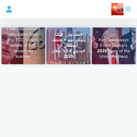
لتجاوز
لى
لمحتوى
First Amendment
#صندوق _النقد
advocates blast
Key Takeaways
يتوقع نمو #اقتصاد
the FCC’s early
From Trump’s
_أبوظبي 6%
review of ABC
2026 State of the
#ودبي 3.4% خلال
broadcast
licenses
2025
Union Address