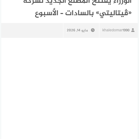
الوزراء يفتتح المصنع الجديد لشركة
«ڤيتاليتي» بالسادات – الأسبوع
khaledomar1990
مايو 14, 2026