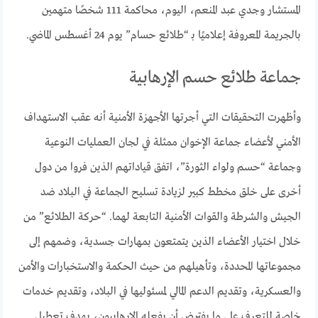
المستشار وجدي عبد المنعم، اليوم، محاكمة 111 شخصًا متهمين
بالجريمة المعروفة إعلاميًا بـ “طلائع حسام” يوم 24 أغسطس الماضي.
جماعة طلائع حسم الإرهابية
وأظهرت التحقيقات التي أجرتها الأجهزة الأمنية أنه عقب الاستهداف
الأمني ​​لأعضاء جماعة الإخوان ممثلة في لجان العمليات النوعية
وجماعة “حسم ولواء الثورة”، اتفق قياداتهم الذين فروا من دول
أخرى على خلق مخطط كبير لزيادة تسليح الجماعة في البلاد ضد
الجيش والشرطة والقوات الأمنية التابعة لهما. “حركة الطلائع” من
خلال اختيار الأعضاء الذين يتمتعون بمهارات جسدية، وضمهم إلى
مجموعاتها المحددة، وتأهيلهم من حيث الحكمة والاستخبارات والأمن
والعسكرية، وتقديم الدعم المالي لمسئوليها في البلاد، وتقديم خدمات
خاصة للتعرف على ما يفترض أن يفعله الإرهابيون، بهدف تعطيل