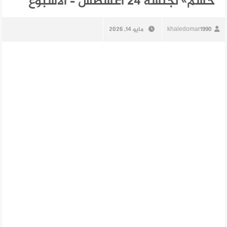
حسم» لجلسة 24 أغسطس – الأسبوع
khaledomar1990
مايو 14, 2026