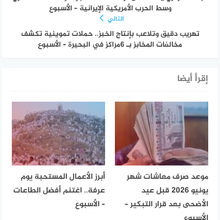
وسط الحرب الأمريكية الإيرانية – الأسبوع
التالي
تهريب دقيق وتلاعب بإنتاج الخبز.. حملات تموينية تكشف
مخالفات المخابز بـ 6مراكز في البحيرة – الأسبوع
إقرأ أيضا
موعد صرف معاشات شهر
أبرز الأعمال المستحبة يوم
يونيو 2026 قبل عيد
عرفة.. اغتنم أفضل الطاعات
الأضحى بعد قرار التبكير –
– الأسبوع
الأسبوع