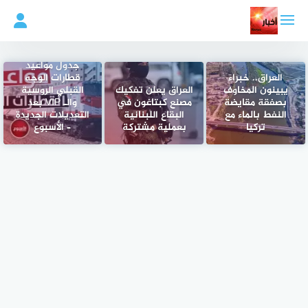
لتجاوز
لى
لمحتوى
جدول مواعيد
العراق.. خبراء
قطارات الوجه
يبينون المخاوف
العراق يعلن تفكيك
القبلي الروسية
بصفقة مقايضة
مصنع كبتاغون في
والـ VIP بعد
النفط بالماء مع
البقاع اللبنانية
التعديلات الجديدة
تركيا
بعملية مشتركة
– الأسبوع