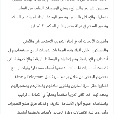
مضمون القوانين واللوائح، ومنع المؤسسات العامة من القيام
بعملها، والإخلال بالسلم، وتدمير الوحدة الوطنية، وتدمير السلام
وتدمير السلام في دولة مصر ونظام الحكم القائم فيها.
وأظهرت الأبحاث أنه في إطار التدريب الاستخباراتي والأمني ​​
والعسكري، تلقى أفراد هذه الجماعات تدريبات لدمج معتقداتهم في
أنشطتهم الإجرامية. وتم إعطاؤهم الوسائط الورقية والإلكترونية التي
تضمنت أساسيات ذلك. كما اعتمدوا أسماء مستعارة وتواصلوا مع
بعضهم البعض من خلال برامج سرية مثل Telegram و Line.
اختاروا مقرًا سريًا لتخزين وتخزين بنادقهم وذخائرهم ومتفجراتهم
ومعداتهم. كما تلقى تدريباً متقدماً وعملياً في الكتابة… تركيب
واستخدام جميع أنواع الأسلحة النارية، وكذلك طرق صنع المتفجرات
وأمن ومراقبة الاتصالات وطرق تحديد الأهداف وتعقبها أمامها.