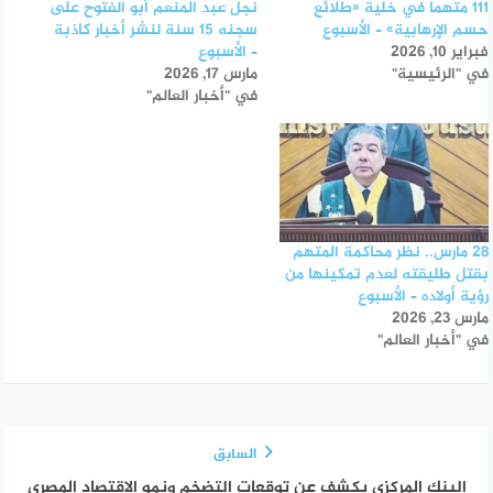
111 متهما في خلية «طلائع
نجل عبد المنعم أبو الفتوح على
حسم الإرهابية» – الأسبوع
سجنه 15 سنة لنشر أخبار كاذبة
فبراير 10, 2026
– الأسبوع
في "الرئيسية"
مارس 17, 2026
في "أخبار العالم"
28 مارس.. نظر محاكمة المتهم
بقتل طليقته لعدم تمكينها من
رؤية أولاده – الأسبوع
مارس 23, 2026
في "أخبار العالم"
السابق
البنك المركزي يكشف عن توقعات التضخم ونمو الاقتصاد المصري