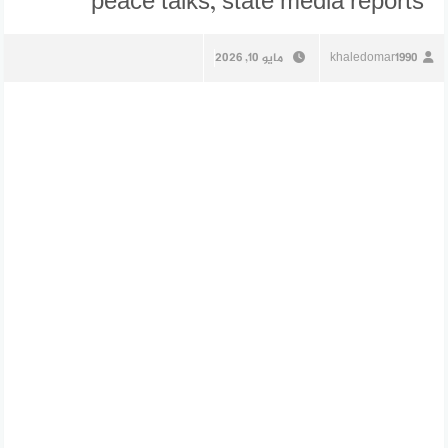
peace talks, state media reports
khaledomar1990
مايو 10, 2026