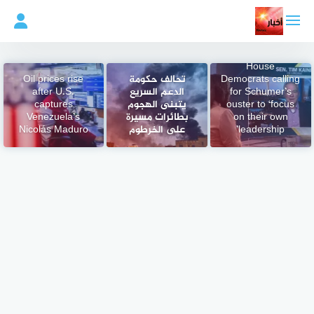
لتجاوز
لى
لمحتوى
Tim Kaine tells
House
Democrats calling
تحالف حكومة
Oil prices rise
for Schumer’s
الدعم السريع
after U.S.
ouster to ‘focus
يتبنى الهجوم
captures
on their own
بطائرات مسيرة
Venezuela’s
leadership’
على الخرطوم
Nicolás Maduro