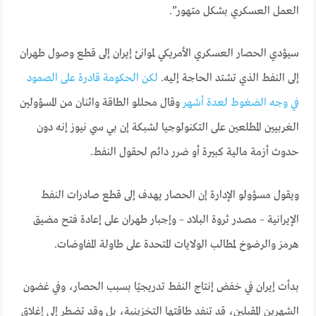
العمل العسكري بشكل متهور”.
سيؤدي الحصار العسكري الأمريكي لموانئ إيران إلى قطع وصول طهران
إلى النفط الذي تشتد الحاجة إليه.
لكن الحكومة قادرة على الصمود
في وجه الضغوط لعدة أشهر
وقال محللو الطاقة واثنان من المسؤولين
الغربيين المطلعين على التكنولوجيا لشبكة إن بي سي نيوز إنه دون
حدوث أزمة مالية كبيرة أو ضرر دائم لحقول النفط.
ويقول مسؤولو الإدارة إن الحصار يهدف إلى قطع صادرات النفط
الإيرانية – مصدر ثروة البلاد – وإجبار طهران على إعادة فتح مضيق
هرمز والرضوخ لمطالب الولايات المتحدة على طاولة المفاوضات.
بدأت إيران في خفض إنتاج النفط تدريجيًا بسبب الحصار، وفي غضون
الشهرين المقبلين، قد تنفد طاقتها التخزينية، بل وقد تضطر إلى إغلاق