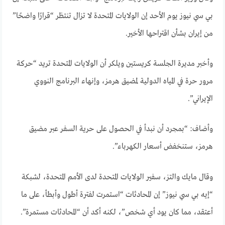
بي سي نيوز يوم الأحد إن الولايات المتحدة لا تزال تنتظر “قرارًا واضحًا”
من إيران بشأن اقتراحها الأخير.
وأخبر مديرة الجلسة كريستين ويلكر أن الولايات المتحدة تريد “حركة
مرور حرة في المياه الدولية لمضيق هرمز، وإنهاء البرنامج النووي
الإيراني”.
وأضاف: “بمجرد أن نبدأ في الحصول على حرية السفر عبر مضيق
هرمز، ستنخفض أسعار الكهرباء”.
وقال مايك والتز، سفير الولايات المتحدة لدى الأمم المتحدة، لشبكة
“إيه بي سي نيوز” إن المحادثات “استمرت لفترة أطول وأبطأ، على ما
أعتقد، مما كان يود أي شخص”، لكنه أكد أن “المحادثات مستمرة”.