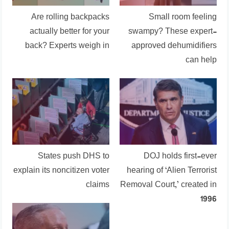
Are rolling backpacks
Small room feeling
actually better for your
swampy? These expert-
back? Experts weigh in
approved dehumidifiers
can help
States push DHS to
DOJ holds first-ever
explain its noncitizen voter
hearing of ‘Alien Terrorist
claims
Removal Court,’ created in
1996