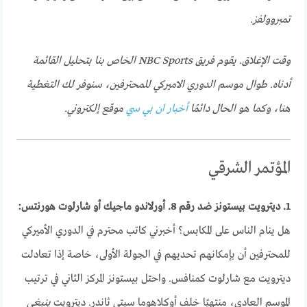
تمبروولفز.
وقت الإغلاق. يقوم فريق NBC Sports الخاص بنا بتحليل القائمة
أدناه. طوال موسم الدوري الاميركي للمحترفين، سنوفر لك التغطية
هنا، وكما هو الحال دائمًا
أخبار ان بي سي
موقع إلكتروني.
المؤتمر الشرقي
1. ديترويت بيستونز ضد رقم 8. أورلاندو ماجيك أو شارلوت هورنتس:
هل ينام الناس على المكابس؟ أخبرني كاتب محترم في الدوري الأميركي
للمحترفين أن بإمكانهم تحديهم في الجولة الأولى، خاصة إذا تعادلت
ديترويت مع شارلوت كمنافس. واحتل بيستونز المركز الثاني في ترتيب
الموسم العادي، منتهيًا خلف أوكلاهوما سيتي ثاندر. ديترويت
ينبغي