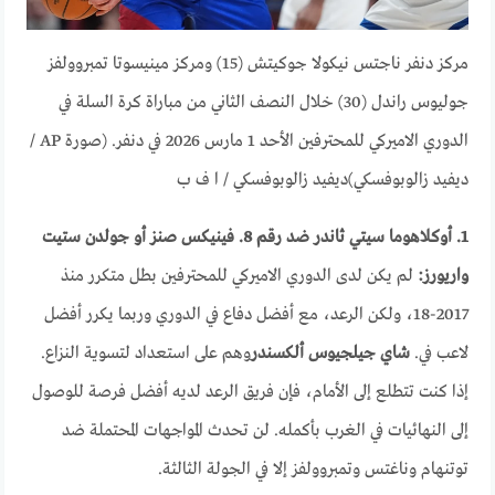
مركز دنفر ناجتس نيكولا جوكيتش (15) ومركز مينيسوتا تمبروولفز
جوليوس راندل (30) خلال النصف الثاني من مباراة كرة السلة في
الدوري الاميركي للمحترفين الأحد 1 مارس 2026 في دنفر. (صورة AP /
ديفيد زالوبوفسكي)
ديفيد زالوبوفسكي / ا ف ب
1. أوكلاهوما سيتي ثاندر ضد رقم 8. فينيكس صنز أو جولدن ستيت
واريورز:
لم يكن لدى الدوري الاميركي للمحترفين بطل متكرر منذ
2017-18، ولكن الرعد، مع أفضل دفاع في الدوري وربما يكرر أفضل
لاعب في.
شاي جيلجيوس ألكسندر
وهم على استعداد لتسوية النزاع.
إذا كنت تتطلع إلى الأمام، فإن فريق الرعد لديه أفضل فرصة للوصول
إلى النهائيات في الغرب بأكمله. لن تحدث المواجهات المحتملة ضد
توتنهام وناغتس وتمبروولفز إلا في الجولة الثالثة.