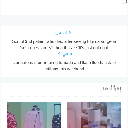
جاري
التحميل…
السابق
Son of 2nd patient who died after seeing Florida surgeon
describes family’s heartbreak: ‘It’s just not right’
التالي
Dangerous storms bring tornado and flash floods risk to
millions this weekend
إقرأ أيضا