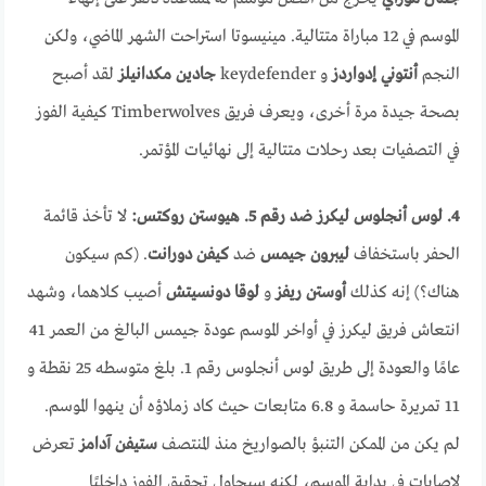
الموسم في 12 مباراة متتالية. مينيسوتا استراحت الشهر الماضي، ولكن
النجم
أنتوني إدواردز
و keydefender
جادين مكدانيلز
لقد أصبح
بصحة جيدة مرة أخرى، ويعرف فريق Timberwolves كيفية الفوز
في التصفيات بعد رحلات متتالية إلى نهائيات المؤتمر.
4. لوس أنجلوس ليكرز ضد رقم 5. هيوستن روكتس:
لا تأخذ قائمة
الحفر باستخفاف
ليبرون جيمس
ضد
كيفن دورانت
. (كم سيكون
هناك؟) إنه كذلك
أوستن ريفز
و
لوقا
دونسيتش
أصيب كلاهما، وشهد
انتعاش فريق ليكرز في أواخر الموسم عودة جيمس البالغ من العمر 41
عامًا والعودة إلى طريق لوس أنجلوس رقم 1. بلغ متوسطه 25 نقطة و
11 تمريرة حاسمة و 6.8 متابعات حيث كاد زملاؤه أن ينهوا الموسم.
لم يكن من الممكن التنبؤ بالصواريخ منذ المنتصف
ستيفن آدامز
تعرض
لإصابات في بداية الموسم، لكنه سيحاول تحقيق الفوز داخليًا