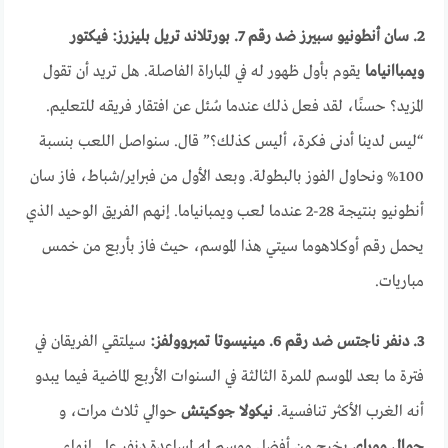
2. سان أنطونيو سبيرز ضد رقم 7. بورتلاند تريل بليزرز: فيكتور
ويمباانياما
يقوم بأول ظهور له في المباراة الفاصلة. هل تريد أن تقول
المزيد؟ حسنًا، لقد فعل ذلك عندما سُئل عن افتقار فريقه للتعليم.
“ليس لدينا أدنى فكرة، أليس كذلك؟” قال. سنواصل اللعب بنسبة
100% ونحاول الفوز بالبطولة. وبعد الأول من فبراير/شباط، فاز سان
أنطونيو بنتيجة 28-2 عندما لعب ويمبانياما. إنهم الفريق الوحيد الذي
يحمل رقم أوكلاهوما سيتي هذا الموسم، حيث فاز بأربع من خمس
مباريات.
3. دنفر ناجتس ضد رقم 6. مينيسوتا تمبروولفز:
سيلتقي الفريقان في
فترة ما بعد الموسم للمرة الثالثة في السنوات الأربع الماضية فيما يبدو
أنه الغرب الأكثر تنافسية.
نيكولا جوكيتش
حوالي ثلاث مرات، و
جمال موراي
يخرج من أفضل موسم له لمساعدة دنفر على إنهاء