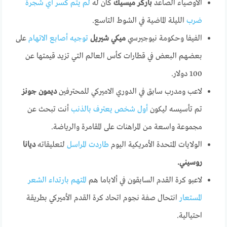
الأوصياء الصاعد
باركر ميسيك
كان له
لم يتم كسر أي شجرة
ضرب
الليلة الماضية في الشوط التاسع.
الفيفا وحكومة نيوجيرسي
ميكي شيريل
توجيه أصابع الاتهام
على
بعضهم البعض في قطارات كأس العالم التي تزيد قيمتها عن
100 دولار.
لاعب ومدرب سابق في الدوري الاميركي للمحترفين
ديمون جونز
تم تأسيسه ليكون
أول شخص يعترف بالذنب
أنت تبحث عن
مجموعة واسعة من المراهنات على المقامرة والرياضة.
الولايات المتحدة الأمريكية اليوم
طاردت المراسل
لتعليقاته
ديانا
روسيني.
لاعبو كرة القدم السابقون في ألاباما هم
المتهم بارتداء الشعر
المستعار
انتحال صفة نجوم اتحاد كرة القدم الأميركي بطريقة
احتيالية.