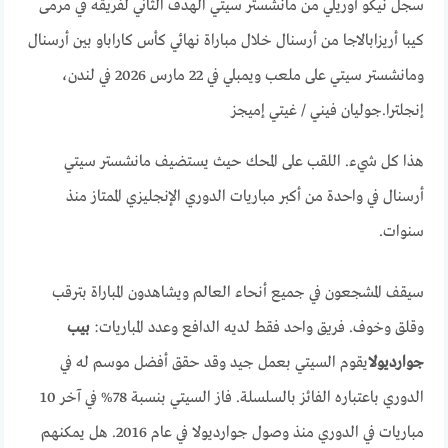
سجل نيكو أوريلي من مانشستر سيتي الهدف الثاني لفريقه في مرمى
كيبا أريزابالاجا من أرسنال خلال مباراة نهائي كأس كاراباو بين أرسنال
ومانشستر سيتي على ملعب ويمبلي في 22 مارس 2026 في لندن،
إنجلترا.
جوليان فيني / غيتي إميجز
هذا كل شيء. اللقب على المحك حيث يستضيف مانشستر سيتي
أرسنال في واحدة من أكبر مباريات الدوري الإنجليزي الممتاز منذ
سنوات.
سيقف المشجعون في جميع أنحاء العالم ويشاهدون المباراة بترقب
وقلق وخوف. فريق واحد فقط لديه الدافع وعدد المباريات:
بيب
جوارديولا
يقوم السيتي بعمل جيد وقد حقق أفضل موسم له في
الدوري باعتباره الفائز بالسلسلة. فاز السيتي بنسبة 78% في آخر 10
مباريات في الدوري منذ وصول جوارديولا في عام 2016. هل يمكنهم