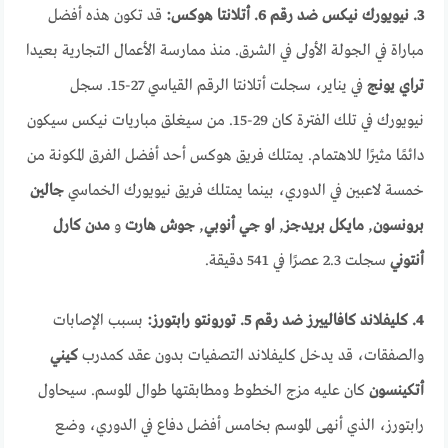
3. نيويورك نيكس ضد رقم 6. أتلانتا هوكس:
قد تكون هذه أفضل
مباراة في الجولة الأولى في الشرق. منذ ممارسة الأعمال التجارية بعيدا
تراي يونج
في يناير، سجلت أتلانتا الرقم القياسي 27-15. سجل
نيويورك في تلك الفترة كان 29-15. من سيغلق مباريات نيكس سيكون
دائمًا مثيرًا للاهتمام. يمتلك فريق هوكس أحد أفضل الفرق المكونة من
خمسة لاعبين في الدوري، بينما يمتلك فريق نيويورك الخماسي
جالين
برونسون
,
مايكل بريدجز
,
او جي أنوبي
,
جوش هارت
و
مدن كارل
أنتوني
سجلت 2.3 عصرًا في 541 دقيقة.
4. كليفلاند كافالييرز ضد رقم 5. تورونتو رابتورز:
بسبب الإصابات
والصفقات، قد يدخل كليفلاند التصفيات بدون عقد كمدرب
كيني
أتكينسون
كان عليه مزج الخطوط ومطابقتها طوال الموسم. سيحاول
رابتورز، الذي أنهى الموسم بخامس أفضل دفاع في الدوري، وضع