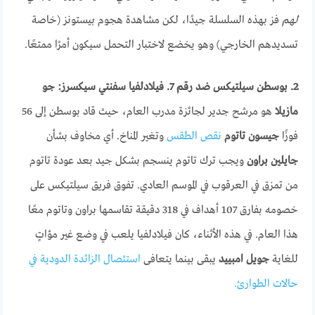
لهم
فز بهذه السلسلة جيدًا، لكن مشاهدة هجوم بيستونز (خاصة
تسديدهم الخارجي) وهو يخضع لاختبار التحمل سيكون أمرًا ممتعًا.
2. بوسطن سيلتيكس ضد رقم 7. فيلادلفيا سفنتي سيكسرز: جو
مازيلا
هو مرشح جدير لجائزة مدرب العام، حيث قاد بوسطن إلى 56
فوزًا
جيسون تاتوم
نقص الطقس
وتغير المناخ. أي مخاوف بشأن
جايلين براون
ويجب ترك تاتوم ينسجم بشكل جيد بعد عودة تاتوم
من تمزق في العرقوب في الموسم العادي. تفوق فريق سيلتيكس على
خصومه بفارق 107 أهداف في 318 دقيقة تقاسمها براون وتاتوم معًا
هذا العام. في هذه الأثناء، كان فيلادلفيا يلعب في وضع غير مؤاتٍ
للغاية
جويل امبييد
يبقى بينما يتعافى
استئصال الزائدة الدودية في
حالات الطوارئ.