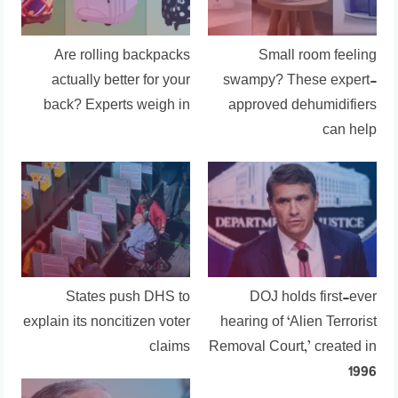
Are rolling backpacks
Small room feeling
actually better for your
swampy? These expert-
back? Experts weigh in
approved dehumidifiers
can help
States push DHS to
DOJ holds first-ever
explain its noncitizen voter
hearing of ‘Alien Terrorist
claims
Removal Court,’ created in
1996