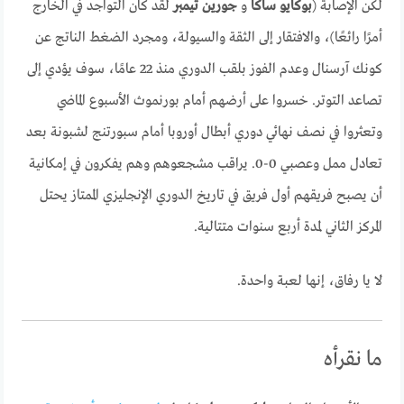
لكن الإصابة (
بوكايو ساكا
و
جورين تيمبر
لقد كان التواجد في الخارج
أمرًا رائعًا)، والافتقار إلى الثقة والسيولة، ومجرد الضغط الناتج عن
كونك آرسنال وعدم الفوز بلقب الدوري منذ 22 عامًا، سوف يؤدي إلى
تصاعد التوتر. خسروا على أرضهم أمام بورنموث الأسبوع الماضي
وتعثروا في نصف نهائي دوري أبطال أوروبا أمام سبورتنج لشبونة بعد
تعادل ممل وعصبي 0-0. يراقب مشجعوهم وهم يفكرون في إمكانية
أن يصبح فريقهم أول فريق في تاريخ الدوري الإنجليزي الممتاز يحتل
المركز الثاني لمدة أربع سنوات متتالية.
لا يا رفاق، إنها لعبة واحدة.
ما نقرأه