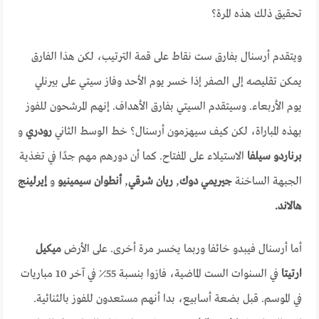
تحقيق ذلك هذه المرة؟
ويتقدم أرسنال بفارق ست نقاط على قمة الترتيب، لكن هذا الفارق
يمكن تقليصه إلى الصفر إذا خسر يوم الأحد وفاز سيتي على بيرنلي
يوم الأربعاء. وسيتقدم السيتي بفارق الأهداف. إنهم المرشحون للفوز
بهذه المباراة، لكن كيف سيهزمون أرسنال؟ خط الوسط الثاني
رودري
و
برناردو سيلفا
الاستيلاء على المفتاح. كما أن دورهم مهم جدًا في تغذية
الجبهة الساخنة
جيريمي دوك
,
ريان شرقي
,
أنطوان سيمينيو
و
إيرلينج
هالاند.
أما أرسنال فيبدو خائفا وربما يخسر مرة أخرى. على الأرض
ميكيل
ارتيتا
في السنوات الست الماضية، فازوا بنسبة 55٪ في آخر 10 مباريات
في الموسم. قبل بضعة أسابيع، بدا أنهم مستعدون للفوز بالثنائية.