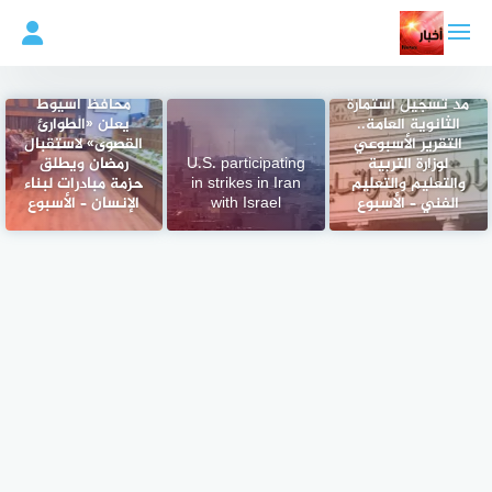
لتجاوز
لى
لمحتوى
مد تسجيل استمارة
محافظ أسيوط
الثانوية العامة..
يعلن «الطوارئ
التقرير الأسبوعي
القصوى» لاستقبال
لوزارة التربية
U.S. participating
رمضان ويطلق
والتعليم والتعليم
in strikes in Iran
حزمة مبادرات لبناء
الفني – الأسبوع
with Israel
الإنسان – الأسبوع