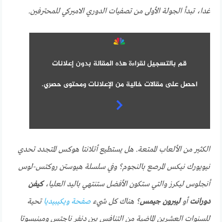
غدا، تبدأ الجولة الأولى من تصفيات الدوري الاميركي للمحترفين.
قم بالتسجيل لقراءة هذه المقالة بدون إعلانات
احصل على مقالات خالية من الإعلانات ومحتوى حصري.
الكثير من الألعاب الممتعة. هل يستطيع أتلانتا هوكس المتجدد تحدي
نيويورك نيكس المرصع بالنجوم؟ وفي سلسلة هيوستن روكتس-لوس
أنجلوس ليكرز والتي ستكون الأفضل ستنتهي باليد العليا،
كيفن
دورانت
أو
ليبرون جيمس
؟ هناك كل شيء
صفحة ويكيبيديا
تحية
للسنوات العشرين الماضية من التنافس بين دنفر ناجتس ومينيسوتا