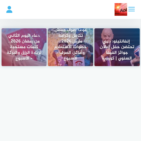
لتجاوز
لى
لمحتوى
موعد صرف معاش
تكافل وكرامة
دعاء اليوم الثاني
إنفانتينو: دبي
مارس 2026..
من رمضان 2026..
تحتضن حفل إعلان
خطوات الاستعلام
كلمات مستحبة
جوائز الفيفا
وأماكن الصرف –
لزيادة الرزق والبركة
السنوي | كووورة
الأسبوع
– الأسبوع