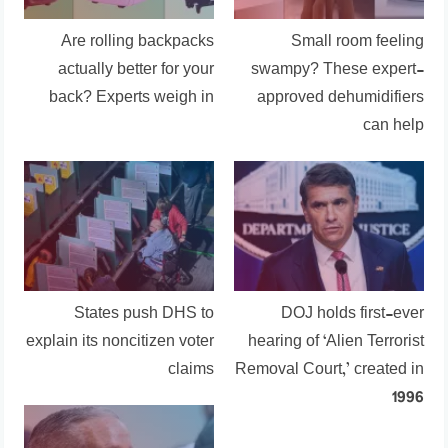
Are rolling backpacks
Small room feeling
actually better for your
swampy? These expert-
back? Experts weigh in
approved dehumidifiers
can help
States push DHS to
DOJ holds first-ever
explain its noncitizen voter
hearing of ‘Alien Terrorist
claims
Removal Court,’ created in
1996