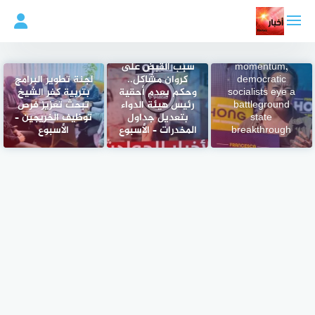
لتجاوز
لى
لمحتوى
Riding primary
حدث وأنت نائم|
momentum,
سبب القبض على
democratic
كروان مشاكل..
لجنة تطوير البرامج
socialists eye a
وحكم بعدم أحقية
بتربية كفر الشيخ
battleground
رئيس هيئة الدواء
تبحث تعزيز فرص
state
بتعديل جداول
توظيف الخريجين –
breakthrough
المخدرات – الأسبوع
الأسبوع