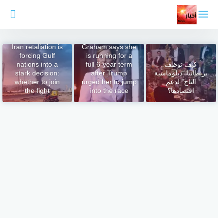
لتجاوز
لى
لمحتوى
Sen. Darline
Iran retaliation is
Graham says she
forcing Gulf
is running for a
كيف توظف
full 6-year term
nations into a
بريطانيا “دبلوماسية
after Trump
stark decision:
التاج” لدعم
urged her to jump
whether to join
اقتصادها؟
into the race
the fight