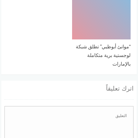
“موانئ أبوظبي” تطلق شبكة
لوجستية برية متكاملة
بالإمارات
اترك تعليقاً