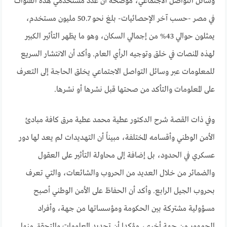
وسائل التواصل الاجتماعي، موضحة أن عدد مستخدمي هذه القنوات
في مصر -حسب آخر الإحصائيات- بلغ نحو 50.7 مليون مستخدم،
يمثلون حوالي 43% من إجمالي السكان، وهو ما يظهر التأثير الكبير
لهذه المنصات في خلق وتوجيه الرأي العام. وأكد أن الانتشار السريع
للمعلومات عبر وسائل التواصل الاجتماعي يخلق الحاجة إلى التعرف
على المعلومات والتأكد من صحتها قبل نشرها أو نشرها.
وفي ذات القصة شرح الدكتور عطية محمد عطية مرق كافة مبادئ
الأمن الوطني وأقسامه المختلفة، مبيناً أن التهديدات لم يعد لها دور
عسكري في الحدود، بل إضافة إلى محاولة التأثير على العقول
والضمائر من خلال العديد من الحروب والشائعات، والتي تعرف
بحروب الجيل الرابع. وأكد أن الحفاظ على الأمن الوطني أصبح
مسؤولية مشتركة بين الحكومة ومؤسساتها من جهة، وأفراد
الجمهور من جهة أخرى، مؤكدا أن تحديد المعلومات والتحقق منها