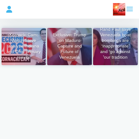
لتجاوز
لى
لمحتوى
Rand Paul says
Kornacki Cam:
Exclusive: Trump
Venezuela boat
Watch Steve
on Maduro
bombings are
analyze Indiana
Capture and
‘inappropriate’
and Ohio primary
Future of
and ‘go against
results
Venezuela
our tradition’