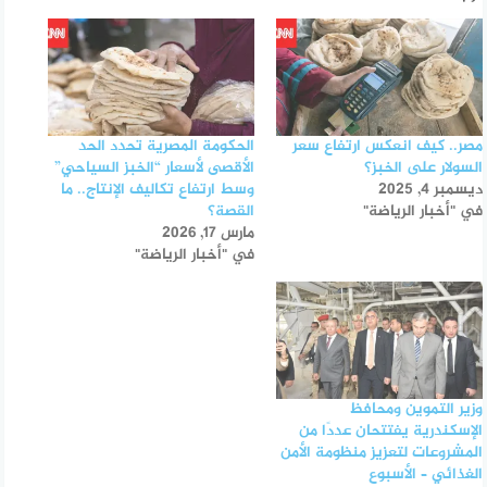
مصر.. كيف انعكس ارتفاع سعر
الحكومة المصرية تحدد الحد
السولار على الخبز؟
الأقصى لأسعار “الخبز السياحي”
ديسمبر 4, 2025
وسط ارتفاع تكاليف الإنتاج.. ما
في "أخبار الرياضة"
القصة؟
مارس 17, 2026
في "أخبار الرياضة"
وزير التموين ومحافظ
الإسكندرية يفتتحان عددًا من
المشروعات لتعزيز منظومة الأمن
الغذائي – الأسبوع