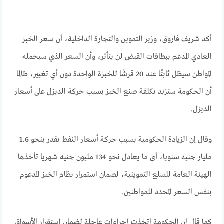
أكد شريف فاروق، وزير التموين والتجارة الداخلية، أن سعر الخبز
العادي المدعم ببطاقات القبض لن يتأثر، وأن السعر الذي سيحمله
المواطن سيظل ثابتًا عند 20 قرشًا للخبزة الواحدة دون أي تغيير، طالما
أن الحكومة ستزيد تكلفة صنع الخبز بسبب حركة الديزل على أسعار
الديزل.
وقال إن الزيادة الحكومية بسبب حركة أسعار النفط تقدر بنحو 1.6
مليار جنيه سنويا، أي ما يعادل نحو 134 مليون جنيه شهريا تأخذها
الهيئة العامة للسلع التموينية، لضمان استمرار نظام الخبز المدعوم
بنفس السعر المحدد للمواطنين.
كما قال إن الحكومة اتخذت إجراءات عاجلة لضمان استقرار الأسواق