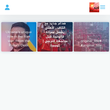
لتجاوز
لى
لمحتوى
صدام جديد مع
الكاف.. الأهلي
يشعل معركة
Ukraine’s unique
قانونية قبل
role in the Iran
#original_title
مواجهة الترجي |
war: From the
#original_title
كووورة
Politics Desk