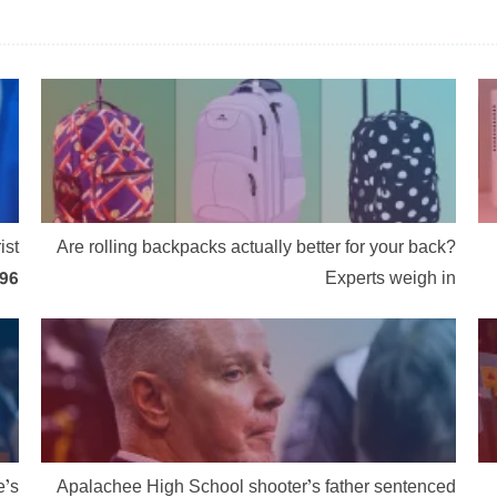
ist
Are rolling backpacks actually better for your back?
996
Experts weigh in
e’s
Apalachee High School shooter’s father sentenced