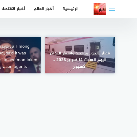
لتجاوز
الرئيسية
أخبار العالم
أخبار الاقتصاد
لى
لمحتوى
 mayor, a Hmong
قطار تالجو.. مواعيد وأسعار التذاكر
n, said it was
اليوم السبت 14 فبراير 2026 –
g’ to see man taken
الأسبوع
gration agents