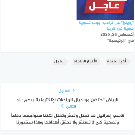
"رويترز" عن ترامب: يجب تسوية
قضية غزة قريبا
أغسطس 26, 2025
في "الرئيسية"
أخبار عاجلة
الأخبار العاجلة
عاجل
السابق
الرياض تحتضن مونديال الرياضات الإلكترونية بدعم stc
التالي
قاسم: إسرائيل قد تحتل وتدمّر وتقتل لكننا سنواجهها دفاعاً
وتضحية كي لا تستقر ولا تحقق أهدافها وهذا بمقدورنا