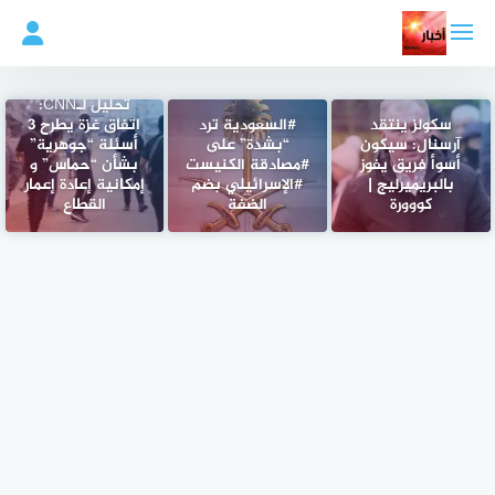
لتجاوز
لى
لمحتوى
تحليل لـCNN:
سكولز ينتقد
#السعودية ترد
اتفاق غزة يطرح 3
آرسنال: سيكون
“بشدة” على
أسئلة “جوهرية”
أسوأ فريق يفوز
#مصادقة الكنيست
بشأن “حماس” و
بالبريميرليج |
#الإسرائيلي بضم
إمكانية إعادة إعمار
كووورة
الضفة
القطاع